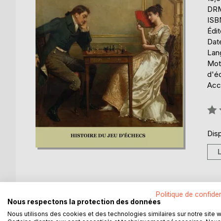
DRM
ISB
Édi
Date
Lang
Mot
d'é
Acce
Éval
0%
Disp
Politique de confiden
DESCRIPTION
AUTEUR(S)
CRITIQUES
Nous respectons la protection des données
Nous utilisons des cookies et des technologies similaires sur notre site 