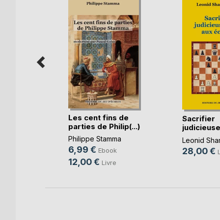
es de
Les cent fins de
Sacrifier
parties de Philip(...)
judicieus
e
échecs
Philippe Stamma
Leonid Sha
6,99 €
28,00 €
Ebook
12,00 €
Livre