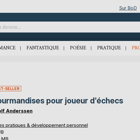
Sur BoD
MANCE
FANTASTIQUE
POÉSIE
PRATIQUE
PR
ST-SELLER
urmandises pour joueur d'échecs
lf Anderssen
res pratiques & développement personnel
UB
6 MB