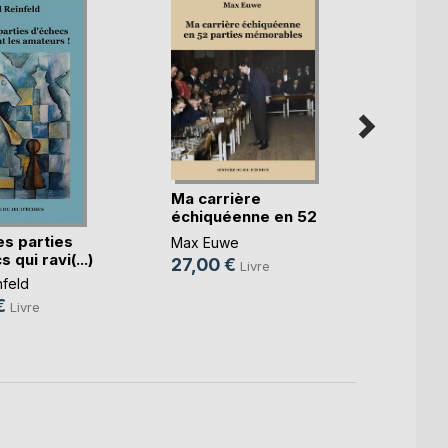
Ma carrière
Une c
échiquéenne en 52
échiq
part(...)
demi(.
s parties
Max Euwe
Mikhaï
 qui ravi(...)
27,00 €
32,0
Livre
nfeld
€
Livre