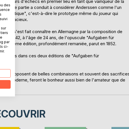
es joueurs d'échecs en premier lieu en tant que vainqueur de la
ou des
1851. Cette partie a conduit à considérer Anderssen comme l'un
quence
te "romantique", c'est-à-dire le prototype même du joueur qui
s
suivi
ices audacieux.
 sur
rssen s'est fait connaître en Allemagne par la composition de
tiers
ion en 1842, à l'âge de 24 ans, de l'opuscule "Aufgaben für
ne
ng par
ne deuxième édition, profondément remaniée, parut en 1852.
ts ci-
ir.
es publiés dans ces deux éditions de "Aufgaben für
ns, qui proposent de belles combinaisons et souvent des sacrifice
ère moderne, feront le bonheur aussi bien de l'amateur que de
ÉCOUVRIR