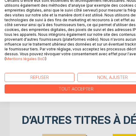
Certains d'entre eux sont essentiels et techniquement nécessaires. Nous
Adolf Anderssen (1818 - 1879) est connu de tous l
utilisons également des méthodes d'analyse (par exemple des cookies 
partie "Immortelle" contre Lionel Kieseritzky en 
empreintes digitales, ainsi que le suivi côté serveur) pour mesurer la fré
des représentants les plus illustres de l'école di
des visites sur notre site et la manière dont il est utilisé. Nous utilisons de
technologies de suivi à des fins de marketing et recourons à cet effet au 
fonde son jeu sur l'attaque à tout-va et les sacrif
côté serveur ainsi qu'à des fournisseurs tiers, ce qui permet d'utiliser des
cookies, des empreintes digitales, des pixels de suivi et des adresses IP
En revanche, il est beaucoup moins connu qu'Ande
tous les appareils. Nous intégrons également sur notre site des contenus 
problèmes d'échecs, en particulier par la publicat
provenant d'autres fournisseurs (plateformes vidéo). Nous n'avons aucu
influence sur le traitement ultérieur des données et sur un éventuel tracki
Schachspieler", qui rencontra un tel succès qu'u
le fournisseur tiers. Par votre réglage, vous acceptez les processus décri
dessus. Vous pouvez révoquer votre consentement avec effet pour l'aven
Le présent ouvrage réunit la totalité des problèm
(
Mentions légales BoD
)
Schachspieler".
REFUSER
NON, AJUSTER
Toujours actuelles et très plaisantes, ces positio
étonnants, présentées typographiquement de mani
TOUT ACCEPTER
l'historien du jeu d'échecs.
D’AUTRES TITRES À D