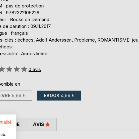
 : pas de protection
N : 9782322106226
teur : Books on Demand
 de parution : 09.11.2017
ue : français
s-clés : échecs, Adolf Anderssen, Probleme, ROMANTISME, jeu
checs
ssibilité: Accès limité
uation:
0
avis
onible en :
LIVRE
9,99 €
EBOOK
4,99 €
tialité
 PRESSE
AVIS
web.