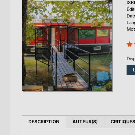
ISB
Édi
Date
Lang
Mots
Éval
100
Disp
DESCRIPTION
AUTEUR(S)
CRITIQUES