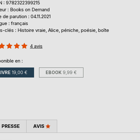
N : 9782322399215
teur : Books on Demand
 de parution : 04.11.2021
ue : français
-clés : Histoire vraie, Alice, péniche, poésie, boîte
uation:
4
avis
%
onible en :
LIVRE
19,00 €
EBOOK
9,99 €
 PRESSE
AVIS