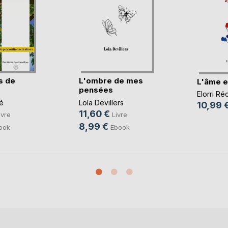
s de
L'ombre de mes
L'âme e
pensées
Elorri Ré
é
Lola Devillers
10,99 
11,60 €
ivre
Livre
8,99 €
ook
Ebook