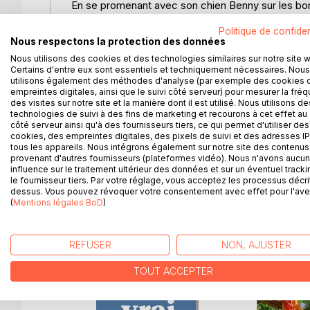
En se promenant avec son chien Benny sur les bo
voisine de la sienne.
Politique de confiden
Nous respectons la protection des données
Il la repêche et y découvre un contenu d'objets hé
Nous utilisons des cookies et des technologies similaires sur notre site 
Certains d'entre eux sont essentiels et techniquement nécessaires. Nous
Sur fond de poésie et d'histoire, la découverte de 
utilisons également des méthodes d'analyse (par exemple des cookies 
Jacques.
empreintes digitales, ainsi que le suivi côté serveur) pour mesurer la fré
des visites sur notre site et la manière dont il est utilisé. Nous utilisons de
technologies de suivi à des fins de marketing et recourons à cet effet au 
Le roman nous fait partager une aventure humaine
côté serveur ainsi qu'à des fournisseurs tiers, ce qui permet d'utiliser des
cookies, des empreintes digitales, des pixels de suivi et des adresses IP
tous les appareils. Nous intégrons également sur notre site des contenus 
La boîte sous la péniche a remporté les OSCARS
provenant d'autres fournisseurs (plateformes vidéo). Nous n'avons aucu
influence sur le traitement ultérieur des données et sur un éventuel tracki
le fournisseur tiers. Par votre réglage, vous acceptez les processus décri
dessus. Vous pouvez révoquer votre consentement avec effet pour l'aven
(
Mentions légales BoD
)
D’AUTRES TITRES À D
REFUSER
NON, AJUSTER
TOUT ACCEPTER