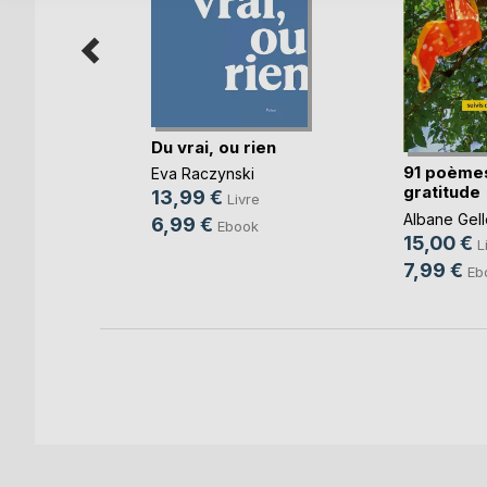
Du vrai, ou rien
91 poème
Eva Raczynski
re
gratitude
13,99 €
Livre
Albane Gell
6,99 €
Ebook
15,00 €
L
7,99 €
Eb