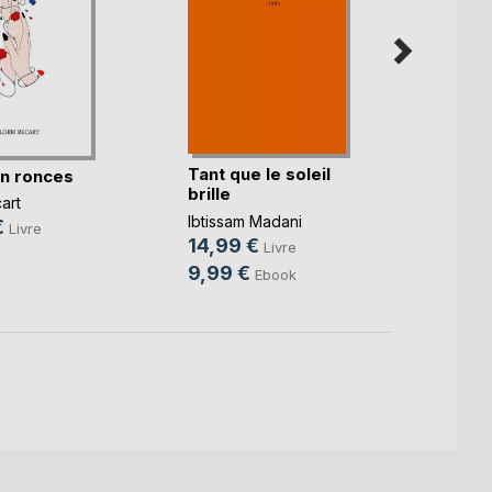
Tant que le soleil
Et dem
n ronces
brille
revie
cart
Ibtissam Madani
Pauline
€
Livre
14,99 €
15,0
Livre
9,99 €
4,99
Ebook