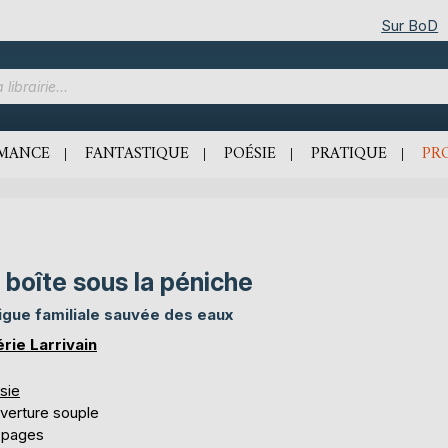
Sur BoD
MANCE
FANTASTIQUE
POÉSIE
PRATIQUE
PR
 boîte sous la péniche
rigue familiale sauvée des eaux
érie Larrivain
sie
verture souple
 pages