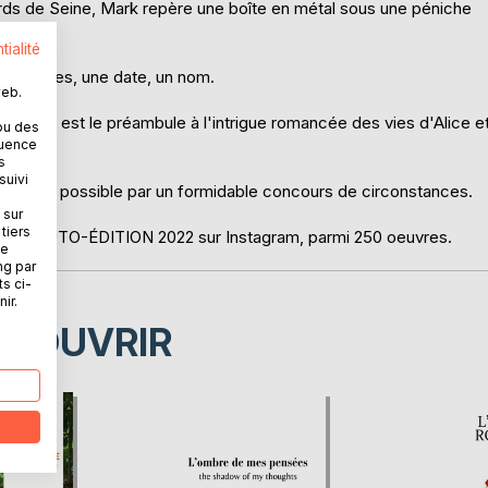
rds de Seine, Mark repère une boîte en métal sous une péniche
tialité
téroclites, une date, un nom.
web.
la boîte est le préambule à l'intrigue romancée des vies d'Alice e
ou des
quence
s
suivi
 rendue possible par un formidable concours de circonstances.
 sur
tiers
 DE L'AUTO-ÉDITION 2022 sur Instagram, parmi 250 oeuvres.
ne
ng par
ts ci-
ir.
ÉCOUVRIR