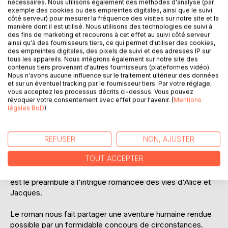
nécessaires. Nous utilisons également des méthodes d'analyse (par
exemple des cookies ou des empreintes digitales, ainsi que le suivi
côté serveur) pour mesurer la fréquence des visites sur notre site et la
manière dont il est utilisé. Nous utilisons des technologies de suivi à
des fins de marketing et recourons à cet effet au suivi côté serveur
ainsi qu'à des fournisseurs tiers, ce qui permet d'utiliser des cookies,
des empreintes digitales, des pixels de suivi et des adresses IP sur
tous les appareils. Nous intégrons également sur notre site des
DESCRIPTION
contenus tiers provenant d'autres fournisseurs (plateformes vidéo).
Nous n'avons aucune influence sur le traitement ultérieur des données
et sur un éventuel tracking par le fournisseur tiers. Par votre réglage,
vous acceptez les processus décrits ci-dessus. Vous pouvez
En se promenant avec son chien Benny sur les bords de
révoquer votre consentement avec effet pour l'avenir. (
Mentions
Seine, Mark repère une boîte en métal sous une péniche
légales BoD
)
voisine de la sienne.
Il la repêche et y découvre un contenu d'objets
REFUSER
NON, AJUSTER
hétéroclites, une date, un nom.
TOUT ACCEPTER
Sur fond de poésie et d'histoire, la découverte de la boîte
est le préambule à l'intrigue romancée des vies d'Alice et
Jacques.
Le roman nous fait partager une aventure humaine rendue
possible par un formidable concours de circonstances.