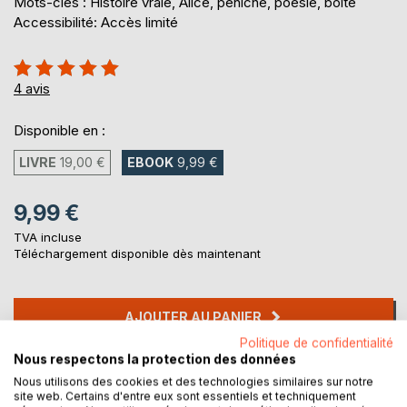
Mots-clés : Histoire vraie, Alice, péniche, poésie, boîte
Accessibilité: Accès limité
Évaluation:
100%
4
avis
Disponible en :
LIVRE
19,00 €
EBOOK
9,99 €
9,99 €
TVA incluse
Téléchargement disponible dès maintenant
AJOUTER AU PANIER
Politique de confidentialité
Nous respectons la protection des données
Ajouter à ma liste d'envies
Nous utilisons des cookies et des technologies similaires sur notre
Laisser un avis
site web. Certains d'entre eux sont essentiels et techniquement