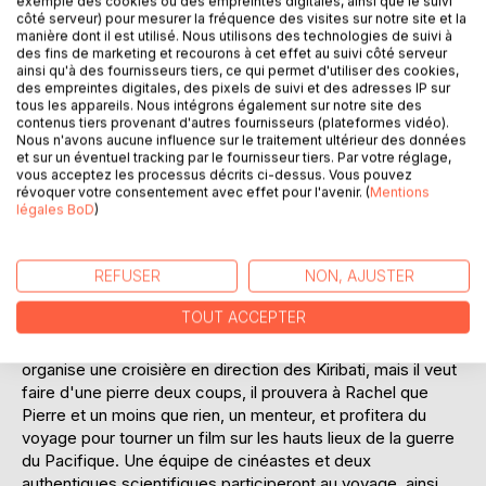
exemple des cookies ou des empreintes digitales, ainsi que le suivi
Laisser un avis
côté serveur) pour mesurer la fréquence des visites sur notre site et la
manière dont il est utilisé. Nous utilisons des technologies de suivi à
des fins de marketing et recourons à cet effet au suivi côté serveur
ainsi qu'à des fournisseurs tiers, ce qui permet d'utiliser des cookies,
des empreintes digitales, des pixels de suivi et des adresses IP sur
tous les appareils. Nous intégrons également sur notre site des
contenus tiers provenant d'autres fournisseurs (plateformes vidéo).
Nous n'avons aucune influence sur le traitement ultérieur des données
et sur un éventuel tracking par le fournisseur tiers. Par votre réglage,
DESCRIPTION
vous acceptez les processus décrits ci-dessus. Vous pouvez
révoquer votre consentement avec effet pour l'avenir. (
Mentions
légales BoD
)
Le Constanzia est un luxueux yacht de croisière
appartenant à Archibald Carson, le roi des Liberty ship. La
REFUSER
NON, AJUSTER
fille de ce dernier s'est amourachée de Pierre Fabre, un
garçon insignifiant que Carson qualifie d'aventurier
TOUT ACCEPTER
médiocre et mythomane. Afin de prouver à sa fille que
Fabre n'est pas digne de devenir son gendre, Carson
organise une croisière en direction des Kiribati, mais il veut
faire d'une pierre deux coups, il prouvera à Rachel que
Pierre et un moins que rien, un menteur, et profitera du
voyage pour tourner un film sur les hauts lieux de la guerre
du Pacifique. Une équipe de cinéastes et deux
authentiques scientifiques participeront au voyage, ainsi