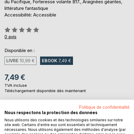
du Pacifique, Forteresse volante B17., Araignées géantes,
littérature fantastique
Accessibilité: Accessible
Évaluation:
0%
0
avis
Disponible en :
LIVRE
10,99 €
EBOOK
7,49 €
7,49 €
TVA incluse
Téléchargement disponible dès maintenant
Politique de confidentialité
AJOUTER AU PANIER
Nous respectons la protection des données
Nous utilisons des cookies et des technologies similaires sur notre
site web. Certains d'entre eux sont essentiels et techniquement
Ajouter à ma liste d'envies
nécessaires. Nous utilisons également des méthodes d'analyse (par