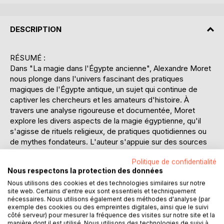
DESCRIPTION
RÉSUMÉ :
Dans "La magie dans l'Égypte ancienne", Alexandre Moret
nous plonge dans l'univers fascinant des pratiques
magiques de l'Égypte antique, un sujet qui continue de
captiver les chercheurs et les amateurs d'histoire. À
travers une analyse rigoureuse et documentée, Moret
explore les divers aspects de la magie égyptienne, qu'il
s'agisse de rituels religieux, de pratiques quotidiennes ou
de mythes fondateurs. L'auteur s'appuie sur des sources
historiques et archéologiques pour illustrer comment la
Politique de confidentialité
magie était intégrée dans tous les aspects de la vie
Nous respectons la protection des données
égyptienne, des cérémonies funéraires aux protections
contre les forces du mal. Ce livre éclaire le rôle des prêtres
Nous utilisons des cookies et des technologies similaires sur notre
site web. Certains d'entre eux sont essentiels et techniquement
et des magiciens, qui étaient des figures centrales dans la
nécessaires. Nous utilisons également des méthodes d'analyse (par
société égyptienne, et explique comment leurs
exemple des cookies ou des empreintes digitales, ainsi que le suivi
connaissances ésotériques étaient transmises à travers les
côté serveur) pour mesurer la fréquence des visites sur notre site et la
manière dont il est utilisé. Nous utilisons des technologies de suivi à