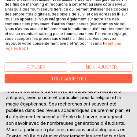
générations. Moret ne se contente pas de décrire les
des fins de marketing et recourons à cet effet au suivi côté serveur
pratiques magiques, il analyse également leur signification
ainsi qu'à des fournisseurs tiers, ce qui permet d'utiliser des cookies,
symbolique et culturelle, offrant ainsi une compréhension
des empreintes digitales, des pixels de suivi et des adresses IP sur
tous les appareils. Nous intégrons également sur notre site des
approfondie de la mentalité égyptienne. Ce texte est une
contenus tiers provenant d'autres fournisseurs (plateformes vidéo).
ressource précieuse pour quiconque souhaite comprendre
Nous n'avons aucune influence sur le traitement ultérieur des données
l'importance de la magie dans l'Égypte ancienne, et son
et sur un éventuel tracking par le fournisseur tiers. Par votre réglage,
vous acceptez les processus décrits ci-dessus. Vous pouvez
influence durable sur notre perception de cette civilisation
révoquer votre consentement avec effet pour l'avenir. (
Mentions
énigmatique.
légales BoD
)
L'AUTEUR :
Alexandre Moret (1868-1938) était un égyptologue français
REFUSER
NON, AJUSTER
de renom, dont les travaux ont considérablement enrichi
notre compréhension de l'Égypte ancienne. Diplômé de
TOUT ACCEPTER
l'École pratique des hautes études et de l'École du Louvre,
Moret a consacré sa carrière à l'étude des civilisations
antiques, avec un intérêt particulier pour la religion et la
magie égyptiennes. Ses recherches ont souvent été
publiées dans des revues académiques de premier plan, et
il a également enseigné à l'École du Louvre, partageant
son savoir avec de nombreuses générations d'étudiants.
Moret a participé à plusieurs missions archéologiques en
Égypte, où il a pu étudier directement les artefacts et les