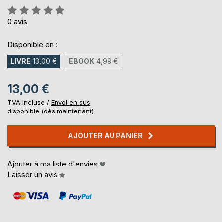
Évaluation:
0%
0
avis
Disponible en :
LIVRE
13,00 €
EBOOK
4,99 €
13,00 €
TVA incluse /
Envoi en sus
disponible (dès maintenant)
AJOUTER AU PANIER
Ajouter à ma liste d'envies
Laisser un avis