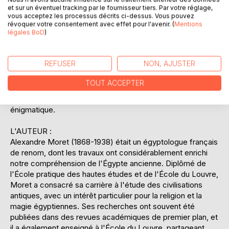
et des magiciens, qui étaient des figures centrales dans la
et sur un éventuel tracking par le fournisseur tiers. Par votre réglage,
société égyptienne, et explique comment leurs
vous acceptez les processus décrits ci-dessus. Vous pouvez
connaissances ésotériques étaient transmises à travers les
révoquer votre consentement avec effet pour l'avenir. (
Mentions
légales BoD
)
générations. Moret ne se contente pas de décrire les
pratiques magiques, il analyse également leur signification
symbolique et culturelle, offrant ainsi une compréhension
REFUSER
NON, AJUSTER
approfondie de la mentalité égyptienne. Ce texte est une
ressource précieuse pour quiconque souhaite comprendre
TOUT ACCEPTER
l'importance de la magie dans l'Égypte ancienne, et son
influence durable sur notre perception de cette civilisation
énigmatique.
L'AUTEUR :
Alexandre Moret (1868-1938) était un égyptologue français
de renom, dont les travaux ont considérablement enrichi
notre compréhension de l'Égypte ancienne. Diplômé de
l'École pratique des hautes études et de l'École du Louvre,
Moret a consacré sa carrière à l'étude des civilisations
antiques, avec un intérêt particulier pour la religion et la
magie égyptiennes. Ses recherches ont souvent été
publiées dans des revues académiques de premier plan, et
il a également enseigné à l'École du Louvre, partageant