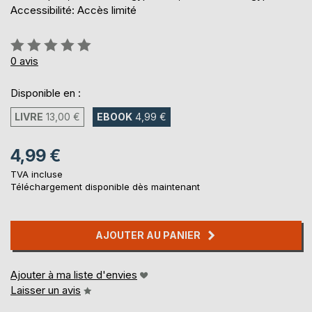
Accessibilité: Accès limité
Évaluation:
0%
0
avis
Disponible en :
LIVRE
13,00 €
EBOOK
4,99 €
4,99 €
TVA incluse
Téléchargement disponible dès maintenant
AJOUTER AU PANIER
Ajouter à ma liste d'envies
Laisser un avis