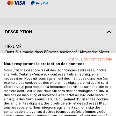
DESCRIPTION
RÉSUMÉ :
Dans "La magie dans l'Égypte ancienne", Alexandre Moret
nous plonge dans l'univers fascinant des pratiques
Politique de confidentialité
magiques de l'Égypte antique, un sujet qui continue de
Nous respectons la protection des données
captiver les chercheurs et les amateurs d'histoire. À
Nous utilisons des cookies et des technologies similaires sur notre
travers une analyse rigoureuse et documentée, Moret
site web. Certains d'entre eux sont essentiels et techniquement
nécessaires. Nous utilisons également des méthodes d'analyse (par
explore les divers aspects de la magie égyptienne, qu'il
exemple des cookies ou des empreintes digitales, ainsi que le suivi
s'agisse de rituels religieux, de pratiques quotidiennes ou
côté serveur) pour mesurer la fréquence des visites sur notre site et la
de mythes fondateurs. L'auteur s'appuie sur des sources
manière dont il est utilisé. Nous utilisons des technologies de suivi à
historiques et archéologiques pour illustrer comment la
des fins de marketing et recourons à cet effet au suivi côté serveur
ainsi qu'à des fournisseurs tiers, ce qui permet d'utiliser des cookies,
magie était intégrée dans tous les aspects de la vie
des empreintes digitales, des pixels de suivi et des adresses IP sur
égyptienne, des cérémonies funéraires aux protections
tous les appareils. Nous intégrons également sur notre site des
contre les forces du mal. Ce livre éclaire le rôle des prêtres
contenus tiers provenant d'autres fournisseurs (plateformes vidéo).
Nous n'avons aucune influence sur le traitement ultérieur des données