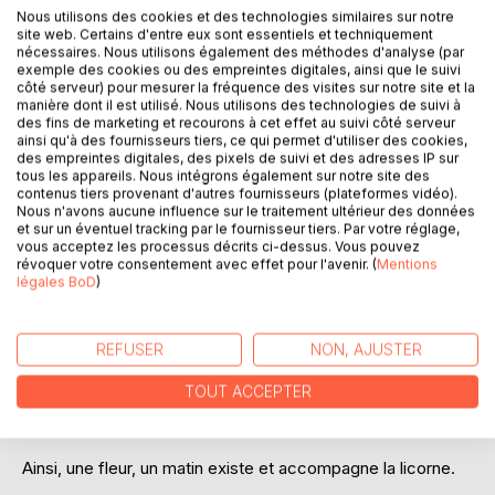
DESCRIPTION
Nous utilisons des cookies et des technologies similaires sur notre
site web. Certains d'entre eux sont essentiels et techniquement
nécessaires. Nous utilisons également des méthodes d'analyse (par
exemple des cookies ou des empreintes digitales, ainsi que le suivi
La licorne, de par sa nature fait que l’on ne peut oublier le
côté serveur) pour mesurer la fréquence des visites sur notre site et la
soleil, et ce malgré les rafales. Il existe bien ce monde, ce
manière dont il est utilisé. Nous utilisons des technologies de suivi à
monde de soleil. Un monde de lumière et d’authenticité, un
des fins de marketing et recourons à cet effet au suivi côté serveur
ainsi qu'à des fournisseurs tiers, ce qui permet d'utiliser des cookies,
monde de bien-être. Il est le monde qui régit l’équilibre
des empreintes digitales, des pixels de suivi et des adresses IP sur
universel.
tous les appareils. Nous intégrons également sur notre site des
Dans la plaine, dans le sable et le vent, le soleil qui danse
contenus tiers provenant d'autres fournisseurs (plateformes vidéo).
laisse la rose bleue être.
Nous n'avons aucune influence sur le traitement ultérieur des données
et sur un éventuel tracking par le fournisseur tiers. Par votre réglage,
Cette fleur parsème tout autour d’elle du bleu. Le bleu,
vous acceptez les processus décrits ci-dessus. Vous pouvez
couleur de la lumière de la licorne. Couleur de la poésie, de
révoquer votre consentement avec effet pour l'avenir. (
Mentions
la musique, de la sculpture, on se rappelle la note bleue de
légales BoD
)
Chopin. Georges Sand ressentait bien l’azur de la nuit
transparente.
REFUSER
NON, AJUSTER
Le bleu est par excellence, la couleur des arts, et la licorne
autorise la nuit même bleue. La licorne se balade sur les
TOUT ACCEPTER
rives de l’horizon, laissant derrière elle, des poussières
bleues, des trainées d’étoiles, de fleurs et de lumières.
Ainsi, une fleur, un matin existe et accompagne la licorne.