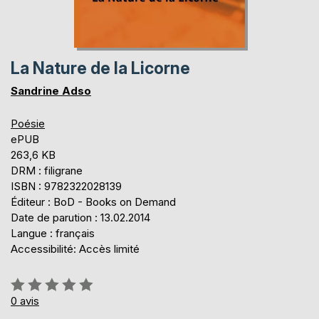
La Nature de la Licorne
Sandrine Adso
Poésie
ePUB
263,6 KB
DRM : filigrane
ISBN : 9782322028139
Éditeur : BoD - Books on Demand
Date de parution : 13.02.2014
Langue : français
Accessibilité: Accès limité
Évaluation:
0%
0
avis