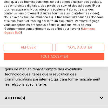
ainsi qu'à des fournisseurs tiers, ce qui permet d'utiliser des cookies,
des empreintes digitales, des pixels de suivi et des adresses IP sur
tous les appareils. Nous intégrons également sur notre site des
contenus tiers provenant d'autres fournisseurs (plateformes vidéo).
Nous n'avons aucune influence sur le traitement ultérieur des données
DESCRIPTION
et sur un éventuel tracking par le fournisseur tiers. Par votre réglage,
vous acceptez les processus décrits ci-dessus. Vous pouvez
révoquer votre consentement avec effet pour l'avenir. (
Mentions
légales BoD
)
Le métier de marin est plus qu'un métier, c'est une vie.
Cette vie, loin des leurs, confinée, dans un milieu hostile et
souvent dangereux, impacte évidemment le psychisme de
REFUSER
NON, AJUSTER
ces hommes et de ces femmes, allant de l'ennui des
quarts monotones aux situations de stress aigu en cas de
TOUT ACCEPTER
danger.
Cette monographie fait le point sur la santé mentale des
gens de mer, en tenant compte des évolutions
technologiques, telles que la révolution des
communications par internet, qui transforme radicalement
les relations avec la terre.
AUTEUR(S)