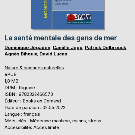
La santé mentale des gens de mer
Dominique Jégaden
,
Camille Jégo
,
Patrick Delbrouck
,
Agnès Bihouix
,
David Lucas
Nature & sciences naturelles
ePUB
1,8 MB
DRM : filigrane
ISBN : 9782322466573
Éditeur : Books on Demand
Date de parution : 02.05.2022
Langue : français
Mots-clés : Médecine maritime, marins, stress
Accessibilité: Accès limité