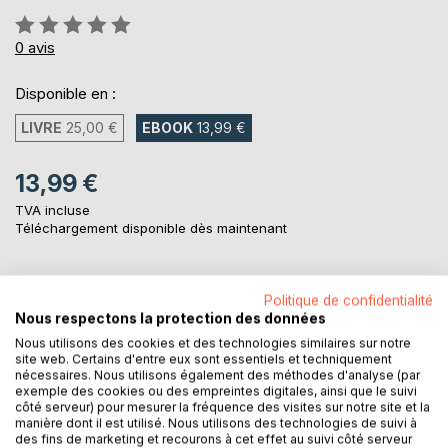
Évaluation:
0%
0
avis
Disponible en :
LIVRE
25,00 €
EBOOK
13,99 €
13,99 €
TVA incluse
Téléchargement disponible dès maintenant
AJOUTER AU PANIER
Politique de confidentialité
Nous respectons la protection des données
Nous utilisons des cookies et des technologies similaires sur notre
Ajouter à ma liste d'envies
site web. Certains d'entre eux sont essentiels et techniquement
nécessaires. Nous utilisons également des méthodes d'analyse (par
Laisser un avis
exemple des cookies ou des empreintes digitales, ainsi que le suivi
côté serveur) pour mesurer la fréquence des visites sur notre site et la
manière dont il est utilisé. Nous utilisons des technologies de suivi à
des fins de marketing et recourons à cet effet au suivi côté serveur