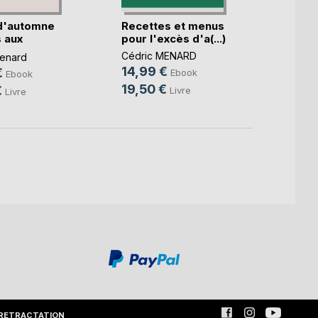
d'automne
Recettes et menus
Le b.a
 aux
pour l'excès d'a(...)
diétét
.)
Cédric MENARD
Cédri
enard
14,99 €
10,9
€
Ebook
Ebook
19,50 €
14,9
€
Livre
Livre
RETRACTATION