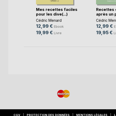
s faciles
Mes recettes faciles
Recettes 
.
pour les dive(...)
après un p
RD
Cédric Menard
Cédric Men
12,99 €
12,99 €
ok
Ebook
E
19,99 €
19,95 €
e
Livre
L
CGV
PROTECTION DES DONNÉES
MENTIONS LÉGALES
L