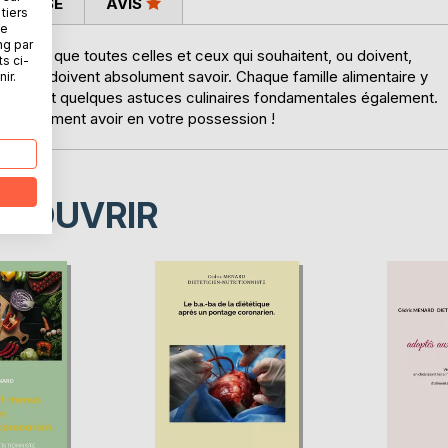
 PRESSE
AVIS
tiers
ne
ng par
itionnel que toutes celles et ceux qui souhaitent, ou doivent,
ts ci-
courante, doivent absolument savoir. Chaque famille alimentaire y
ir.
tiques et quelques astuces culinaires fondamentales également.
z absolument avoir en votre possession !
ÉCOUVRIR