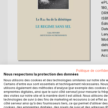
eP
180
DRM 
ISB
Édi
Date
Lang
Mots
diét
sans
Acce
Éval
Politique de confiden
0%
Nous respectons la protection des données
Disp
Nous utilisons des cookies et des technologies similaires sur notre site 
Certains d'entre eux sont essentiels et techniquement nécessaires. Nous
utilisons également des méthodes d'analyse (par exemple des cookies 
empreintes digitales, ainsi que le suivi côté serveur) pour mesurer la fré
des visites sur notre site et la manière dont il est utilisé. Nous utilisons de
technologies de suivi à des fins de marketing et recourons à cet effet au 
côté serveur ainsi qu'à des fournisseurs tiers, ce qui permet d'utiliser des
cookies, des empreintes digitales, des pixels de suivi et des adresses IP