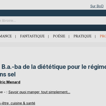
Sur BoD
MANCE
FANTASTIQUE
POÉSIE
PRATIQUE
PR
 B.a.-ba de la diététique pour le régim
ns sel
ric Menard
e - :
Savoir quoi manger, tout simplement...
-être, cuisine & santé