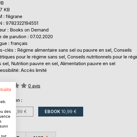
UB
,7 KB
: filigrane
N : 9782322194551
teur : Books on Demand
 de parution : 07.02.2020
ue : français
-clés : Régime alimentaire sans sel ou pauvre en sel, Conseils
étiques pour le régime sans sel, Conseils nutritionnels pour le rég
 sel, Nutrition pauvre en sel, Alimentation pauvre en sel
ssibilité: Accès limité
uation:
0
avis
tialité
onible en :
web.
LIVRE
14,99 €
EBOOK
10,99 €
ou des
quence
s
suivi
 sur