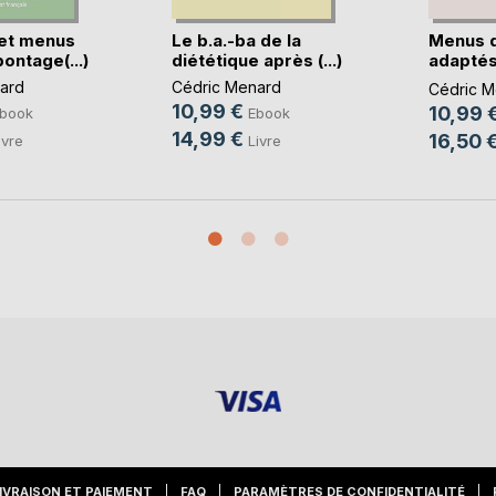
et menus
Le b.a.-ba de la
Menus 
ontage(...)
diététique après (...)
adaptés
règles(..
ard
Cédric Menard
Cédric M
10,99 €
10,99 
book
Ebook
14,99 €
16,50 
ivre
Livre
IVRAISON ET PAIEMENT
FAQ
PARAMÈTRES DE CONFIDENTIALITÉ