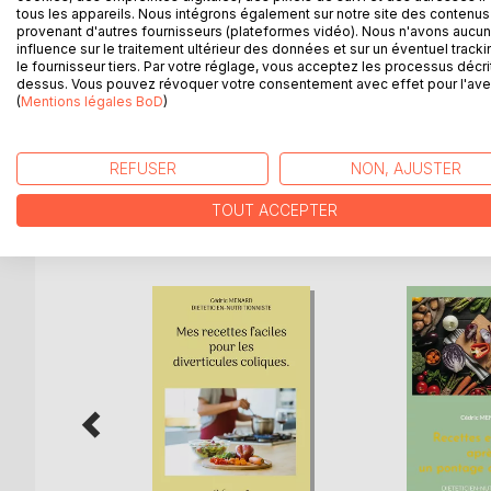
DESCRIPTION
AUTEUR(S)
CRITIQUES
tous les appareils. Nous intégrons également sur notre site des contenus 
provenant d'autres fournisseurs (plateformes vidéo). Nous n'avons aucu
influence sur le traitement ultérieur des données et sur un éventuel tracki
Cet ouvrage regroupe l'essentiel diététique et nutr
le fournisseur tiers. Par votre réglage, vous acceptez les processus décri
limiter le sel (ou le sodium) de leur alimentation 
dessus. Vous pouvez révoquer votre consentement avec effet pour l'aven
(
Mentions légales BoD
)
est représentée, de très nombreux conseils diété
En bref, le B.a.-ba de la diététique que vous deve
REFUSER
NON, AJUSTER
TOUT ACCEPTER
D’AUTRES TITRES À D