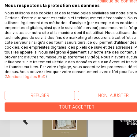
Politique de confiden
Nous respectons la protection des données
En attendant son destin qu'il savait fameux, Jupite
Nous utilisons des cookies et des technologies similaires sur notre site 
jusqu'au palais, a-t-il déjà regardé les pauvres ? D
Certains d'entre eux sont essentiels et techniquement nécessaires. Nous
voter. Alors eux aussi ont décidé de se mettre en 
utilisons également des méthodes d'analyse (par exemple des cookies 
empreintes digitales, ainsi que le suivi côté serveur) pour mesurer la fré
des visites sur notre site et la manière dont il est utilisé. Nous utilisons de
Cette pièce s'adresse aux gaulois réfractaires, po
technologies de suivi à des fins de marketing et recourons à cet effet au 
côté serveur ainsi qu'à des fournisseurs tiers, ce qui permet d'utiliser des
cookies, des empreintes digitales, des pixels de suivi et des adresses IP
tous les appareils. Nous intégrons également sur notre site des contenus 
provenant d'autres fournisseurs (plateformes vidéo). Nous n'avons aucu
D’AUTRES TITRES À D
influence sur le traitement ultérieur des données et sur un éventuel tracki
le fournisseur tiers. Par votre réglage, vous acceptez les processus décri
dessus. Vous pouvez révoquer votre consentement avec effet pour l'aven
(
Mentions légales BoD
)
REFUSER
NON, AJUSTER
TOUT ACCEPTER