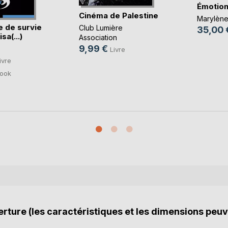
Émotio
Cinéma de Palestine
Marylèn
e de survie
Club Lumière
35,00 
sa(...)
Association
9,99 €
Livre
ivre
ook
rture (les caractéristiques et les dimensions peuv