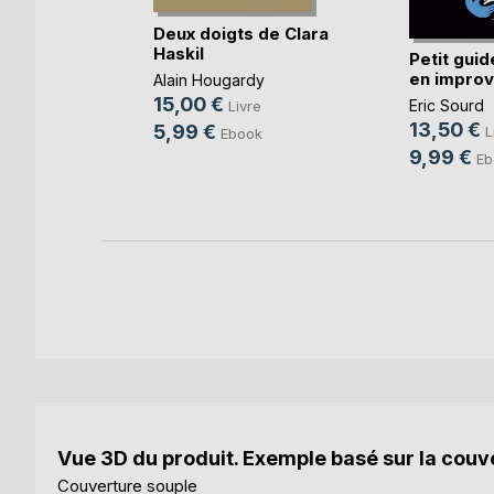
des
Deux doigts de Clara
Haskil
Petit guid
en improvi
aintphal
Alain Hougardy
15,00 €
Eric Sourd
e
Livre
13,50 €
5,99 €
L
Ebook
9,99 €
Eb
Vue 3D du produit. Exemple basé sur la couve
Couverture souple