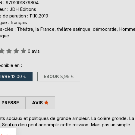
N : 9791091879804
eur : JDH Éditions
 de parution : 11.10.2019
ue : français
s-clés : Théâtre, la France, théâtre satirique, démocratie, Homm
tique
uation:
0
avis
onible en :
LIVRE
12,00 €
EBOOK
8,99 €
 PRESSE
AVIS
s sociaux et politiques de grande ampleur. La colère gronde. La
i. Seul un dieu peut accomplir cette mission. Mais pas un simple