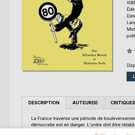
ISB
Édit
Date
Lang
Mot
poli
Éval
0%
Disp
DESCRIPTION
AUTEUR(S)
CRITIQUES
La France traverse une période de bouleversement
démocratie est en danger. L'ordre doit être rétabl
dieu. Le roi des dieux.