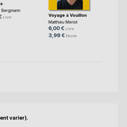
ns
Le Ca
l'Aut
e Bergmann
Voyage à Vouillon
Dragon
€
Livre
16,0
Matthieu Meriot
6,00 €
Livre
3,99 €
Ebook
ent varier).