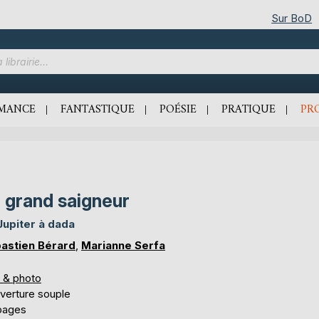
Sur BoD
MANCE
FANTASTIQUE
POÉSIE
PRATIQUE
PR
 grand saigneur
Jupiter à dada
astien Bérard
,
Marianne Serfa
s & photo
verture souple
 pages