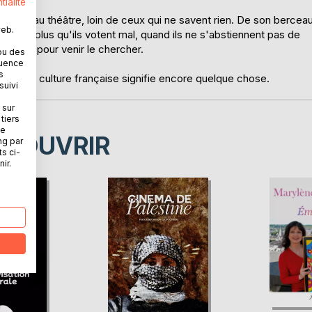
tialité
r jouait au théâtre, loin de ceux qui ne savent rien. De son bercea
web.
'autant plus qu'ils votent mal, quand ils ne s'abstiennent pas de
marche pour venir le chercher.
ou des
quence
s
ur qui la culture française signifie encore quelque chose.
suivi
 sur
tiers
ne
ÉCOUVRIR
ng par
ts ci-
ir.