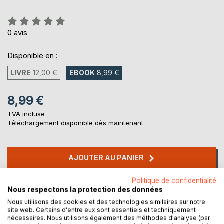
Évaluation:
0%
0
avis
Disponible en :
LIVRE
12,00 €
EBOOK
8,99 €
8,99 €
TVA incluse
Téléchargement disponible dès maintenant
AJOUTER AU PANIER
Politique de confidentialité
Ajouter à ma liste d'envies
Nous respectons la protection des données
Laisser un avis
Nous utilisons des cookies et des technologies similaires sur notre
site web. Certains d'entre eux sont essentiels et techniquement
nécessaires. Nous utilisons également des méthodes d'analyse (par