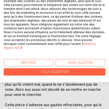
exemple des cookies ou des empreintes digitales, ainsi que le suivi
côté serveur) pour mesurer la fréquence des visites sur notre site et la
manière dont il est utilisé. Nous utilisons des technologies de suivi à
des fins de marketing et recourons à cet effet au suivi côté serveur
ainsi qu'à des fournisseurs tiers, ce qui permet d'utiliser des cookies,
des empreintes digitales, des pixels de suivi et des adresses IP sur
DESCRIPTION
tous les appareils. Nous intégrons également sur notre site des
contenus tiers provenant d'autres fournisseurs (plateformes vidéo).
Nous n'avons aucune influence sur le traitement ultérieur des données
et sur un éventuel tracking par le fournisseur tiers. Par votre réglage,
La France traverse une période de bouleversements
vous acceptez les processus décrits ci-dessus. Vous pouvez
sociaux et politiques de grande ampleur. La colère gronde.
révoquer votre consentement avec effet pour l'avenir. (
Mentions
légales BoD
)
La démocratie est en danger. L'ordre doit être rétabli. Seul
un dieu peut accomplir cette mission. Mais pas un simple
dieu. Le roi des dieux.
REFUSER
NON, AJUSTER
En attendant son destin qu'il savait fameux, Jupiter jouait
TOUT ACCEPTER
au théâtre, loin de ceux qui ne savent rien. De son berceau
jusqu'au palais, a-t-il déjà regardé les pauvres ? D'autant
plus qu'ils votent mal, quand ils ne s'abstiennent pas de
voter. Alors eux aussi ont décidé de se mettre en marche
pour venir le chercher.
Cette pièce s'adresse aux gaulois réfractaires, pour qui la