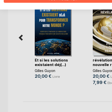
 d'un
Et si les solutions
révélatio
Cap
existaient déj(...)
nouvelle ré
Gilles Guyon
Gilles Guyo
 Occo
20,00 €
20,00 €
Livre
L
re
7,99 €
Eb
k