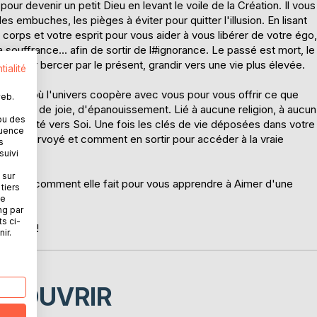
our devenir un petit Dieu en levant le voile de la Création. Il vous
s embuches, les pièges à éviter pour quitter l'illusion. En lisant
 corps et votre esprit pour vous aider à vous libérer de votre égo,
a souffrance... afin de sortir de l#ignorance. Le passé est mort, le
laisser bercer par le présent, grandir vers une vie plus élevée.
tialité
ous, là où l'univers coopère avec vous pour vous offrir ce que
web.
 bonté, de joie, d'épanouissement. Lié à aucune religion, à aucun
ou des
 de liberté vers Soi. Une fois les clés de vie déposées dans votre
quence
iez fourvoyé et comment en sortir pour accéder à la vraie
s
suivi
 sur
couvrir comment elle fait pour vous apprendre à Aimer d'une
tiers
ne
ng par
ts ci-
derne » !
ir.
ÉCOUVRIR