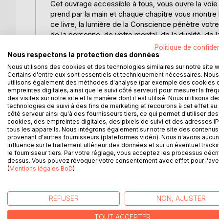
Cet ouvrage accessible à tous, vous ouvre la voie p
prend par la main et chaque chapitre vous montre le
ce livre, la lumière de la Conscience pénètre votre
de la personne, de votre mental, de la dualité, de l
futur n#est pas encore né, vous pourrez alors vous 
Politique de confiden
Nous respectons la protection des données
Au fil des pages une alchimie sacrée se crée en v
Nous utilisons des cookies et des technologies similaires sur notre site 
Certains d'entre eux sont essentiels et techniquement nécessaires. Nous
vous demandez. De plus il vous ouvre vers plus de
utilisons également des méthodes d'analyse (par exemple des cookies 
dogme, il est juste un parfum de vérité, un souffle
empreintes digitales, ainsi que le suivi côté serveur) pour mesurer la fré
coeur, vous saurez en Conscience où vous vous ét
des visites sur notre site et la manière dont il est utilisé. Nous utilisons de
Connaissance.
technologies de suivi à des fins de marketing et recourons à cet effet au 
côté serveur ainsi qu'à des fournisseurs tiers, ce qui permet d'utiliser des
cookies, des empreintes digitales, des pixels de suivi et des adresses IP
Chaque jour la Création nous téléphone, venez dé
tous les appareils. Nous intégrons également sur notre site des contenus 
manière immuable.
provenant d'autres fournisseurs (plateformes vidéo). Nous n'avons aucu
influence sur le traitement ultérieur des données et sur un éventuel tracki
le fournisseur tiers. Par votre réglage, vous acceptez les processus décri
Plus qu'un livre, c'est un parcours initiatique « mo
dessus. Vous pouvez révoquer votre consentement avec effet pour l'aven
(
Mentions légales BoD
)
REFUSER
NON, AJUSTER
D’AUTRES TITRES À D
TOUT ACCEPTER