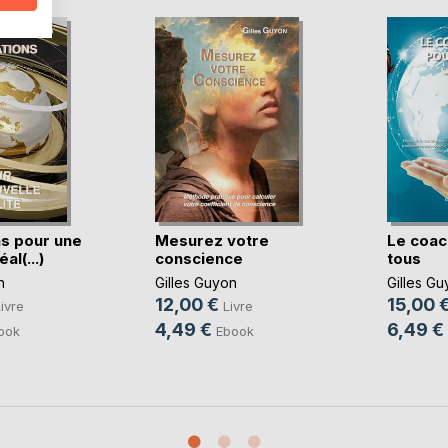
ns pour une
Mesurez votre
Le coac
al(...)
conscience
tous
n
Gilles Guyon
Gilles Gu
12,00 €
15,00 
ivre
Livre
4,49 €
6,49 €
ook
Ebook