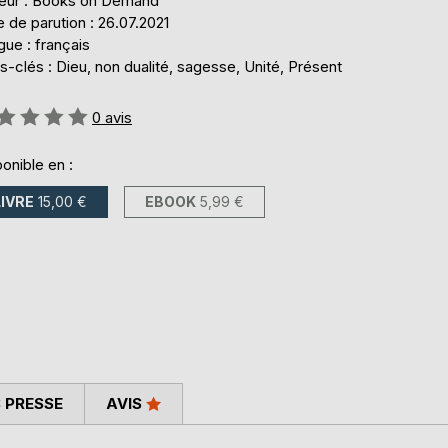
teur : Books on Demand
 de parution : 26.07.2021
ue : français
-clés : Dieu, non dualité, sagesse, Unité, Présent
uation:
0
avis
onible en :
LIVRE
15,00 €
EBOOK
5,99 €
 PRESSE
AVIS