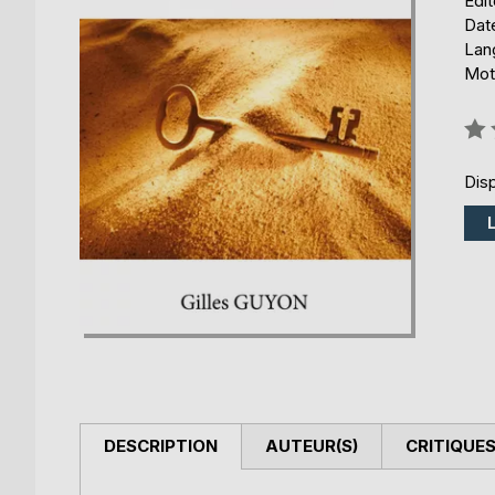
Édi
Date
Lang
Mots
Éval
0%
Disp
DESCRIPTION
AUTEUR(S)
CRITIQUES