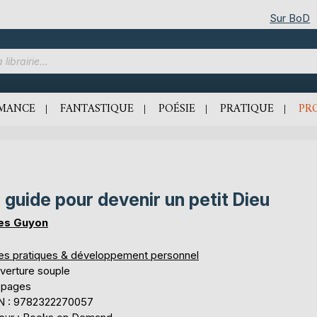
Sur BoD
MANCE
FANTASTIQUE
POÉSIE
PRATIQUE
PR
 guide pour devenir un petit Dieu
les Guyon
res pratiques & développement personnel
verture souple
 pages
N : 9782322270057