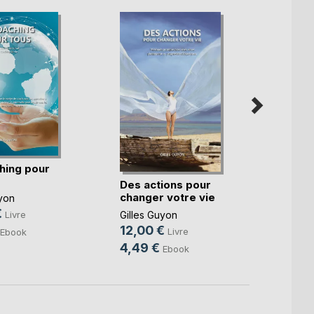
hing pour
Chère
Des actions pour
Océan
changer votre vie
yon
12,9
€
Gilles Guyon
Livre
8,99
12,00 €
Livre
Ebook
4,49 €
Ebook