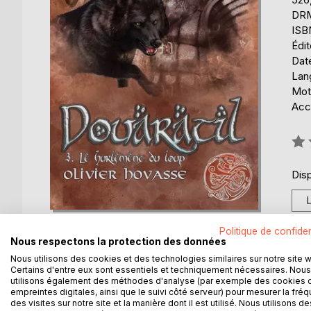
DRM 
ISB
Édi
Date
Lang
Mot
Acce
Éval
0%
Disp
Politique de confiden
Nous respectons la protection des données
Nous utilisons des cookies et des technologies similaires sur notre site 
Certains d'entre eux sont essentiels et techniquement nécessaires. Nous
DESCRIPTION
AUTEUR(S)
CRITIQUES
utilisons également des méthodes d'analyse (par exemple des cookies 
empreintes digitales, ainsi que le suivi côté serveur) pour mesurer la fré
des visites sur notre site et la manière dont il est utilisé. Nous utilisons de