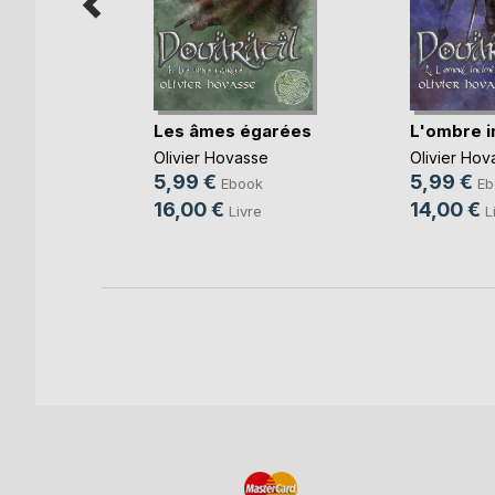
Les âmes égarées
L'ombre i
k
Olivier Hovasse
Olivier Hov
5,99 €
5,99 €
e
Ebook
Eb
16,00 €
14,00 €
Livre
L