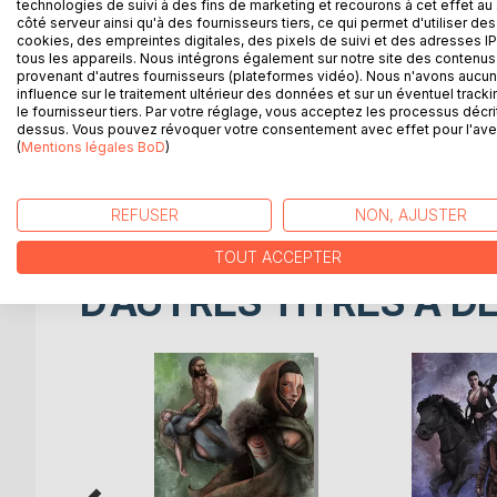
technologies de suivi à des fins de marketing et recourons à cet effet au 
Le hurlement du loup est le troisième roman de Dou
côté serveur ainsi qu'à des fournisseurs tiers, ce qui permet d'utiliser des
cookies, des empreintes digitales, des pixels de suivi et des adresses IP
Les signes annonçant l'avènement des temps se mu
tous les appareils. Nous intégrons également sur notre site des contenus 
provenant d'autres fournisseurs (plateformes vidéo). Nous n'avons aucu
mettant à l'épreuve de leur ombre intime.
influence sur le traitement ultérieur des données et sur un éventuel tracki
le fournisseur tiers. Par votre réglage, vous acceptez les processus décri
De cette déchéance, chacun devra tirer le meilleur 
dessus. Vous pouvez révoquer votre consentement avec effet pour l'aven
(
Mentions légales BoD
)
Les âmes égarées devront puiser profondément en el
hurlement du loup.
REFUSER
NON, AJUSTER
TOUT ACCEPTER
D’AUTRES TITRES À D