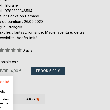
: filigrane
N : 9782322246564
teur : Books on Demand
 de parution : 26.09.2020
ue : français
s-clés : fantasy, romance, Magie, aventure, celtes
ssibilité: Accès limité
uation:
0
avis
onible en :
LIVRE
14,00 €
EBOOK
5,99 €
tialité
web.
 PRESSE
AVIS
ou des
quence
s