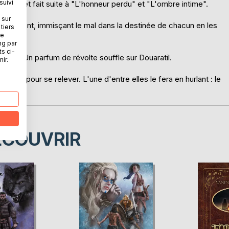
suivi
aratil et fait suite à "L'honneur perdu" et "L'ombre intime".
 sur
ltiplient, immisçant le mal dans la destinée de chacun en les
tiers
ne
ng par
ts ci-
parti. Un parfum de révolte souffle sur Douaratil.
ir.
les pour se relever. L'une d'entre elles le fera en hurlant : le
ÉCOUVRIR