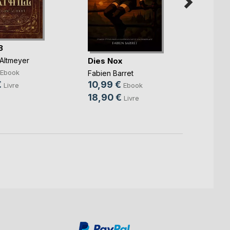
3
Forthi
Dies Nox
Altmeyer
Vaness
0,99
Ebook
Fabien Barret
€
21,0
10,99 €
Livre
Ebook
18,90 €
Livre