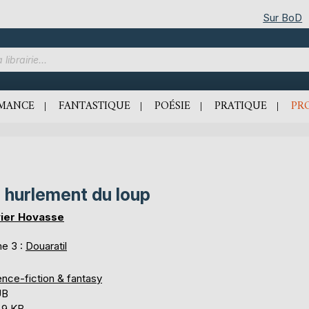
Sur BoD
MANCE
FANTASTIQUE
POÉSIE
PRATIQUE
PR
 hurlement du loup
vier Hovasse
e 3 :
Douaratil
ence-fiction & fantasy
UB
,9 KB