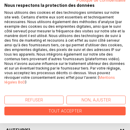
Politique de confidentialité
Nous respectons la protection des données
Nous utilisons des cookies et des technologies similaires sur notre
site web. Certains d'entre eux sont essentiels et techniquement
nécessaires. Nous utilisons également des méthodes d'analyse (par
DESCRIPTION
exemple des cookies ou des empreintes digitales, ainsi que le suivi
côté serveur) pour mesurer la fréquence des visites sur notre site et la
manière dont il est utilisé. Nous utilisons des technologies de suivi à
Le hurlement du loup est le troisième roman de Douaratil et
des fins de marketing et recourons à cet effet au suivi côté serveur
ainsi qu'à des fournisseurs tiers, ce qui permet d'utiliser des cookies,
fait suite à "L'honneur perdu" et "L'ombre intime".
des empreintes digitales, des pixels de suivi et des adresses IP sur
tous les appareils. Nous intégrons également sur notre site des
Les signes annonçant l'avènement des temps se
contenus tiers provenant d'autres fournisseurs (plateformes vidéo).
Nous n'avons aucune influence sur le traitement ultérieur des données
multiplient, immisçant le mal dans la destinée de chacun en
et sur un éventuel tracking par le fournisseur tiers. Par votre réglage,
les mettant à l'épreuve de leur ombre intime.
vous acceptez les processus décrits ci-dessus. Vous pouvez
révoquer votre consentement avec effet pour l'avenir. (
Mentions
légales BoD
)
De cette déchéance, chacun devra tirer le meilleur parti.
Un parfum de révolte souffle sur Douaratil.
REFUSER
NON, AJUSTER
Les âmes égarées devront puiser profondément en elles
pour se relever. L'une d'entre elles le fera en hurlant : le
TOUT ACCEPTER
hurlement du loup.