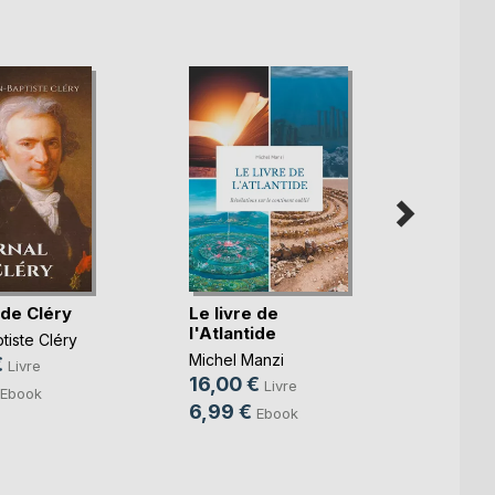
 de Cléry
Le livre de
Disse
l'Atlantide
l'Atla
tiste Cléry
Michel Manzi
Jean-F
€
Livre
16,00 €
16,0
Livre
Ebook
6,99 €
5,99
Ebook