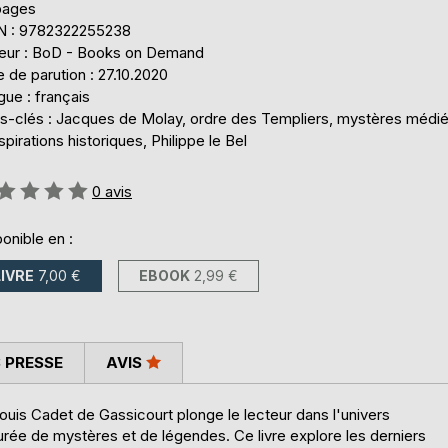
pages
N : 9782322255238
teur : BoD - Books on Demand
 de parution : 27.10.2020
ue : français
s-clés : Jacques de Molay, ordre des Templiers, mystères médi
pirations historiques, Philippe le Bel
uation:
0
avis
onible en :
LIVRE
7,00 €
EBOOK
2,99 €
 PRESSE
AVIS
is Cadet de Gassicourt plonge le lecteur dans l'univers
rée de mystères et de légendes. Ce livre explore les derniers