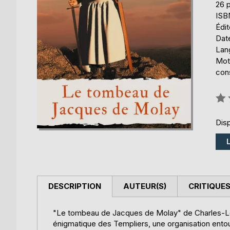
26 
ISB
Édi
Date
Lang
Mot
cons
Éval
0%
Disp
DESCRIPTION
AUTEUR(S)
CRITIQUES
"Le tombeau de Jacques de Molay" de Charles-Lou
énigmatique des Templiers, une organisation entou