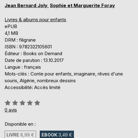
Jean Bernard Joly
,
Sophie et Marguerite Foray
Livres & albums pour enfants
ePUB
4,1 MB
DRM : filigrane
ISBN : 9782322105601
Éditeur : Books on Demand
Date de parution : 13.10.2017
Langue : français
Mots-clés : Conte pour enfants, imaginaire, rêves d'une
souris, Algérie, nombreux dessins
Accessibilité: Accès limité
Évaluation:
0%
0
avis
Disponible en :
LIVRE
8,99 €
EBOOK
3,49 €