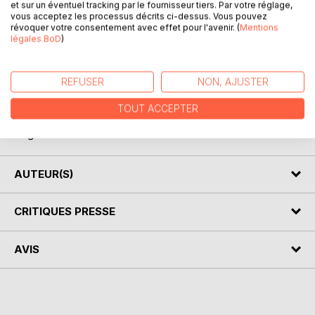
Leila aimait écouter les histoires que Jean Bernard avait
et sur un éventuel tracking par le fournisseur tiers. Par votre réglage,
imaginées pour elle. Certaines lui rappelaient l'Algérie
vous acceptez les processus décrits ci-dessus. Vous pouvez
révoquer votre consentement avec effet pour l'avenir. (
Mentions
qu'elle aimait et qu'elle attendait de revoir. Jean Bernard
légales BoD
)
les a rédigées, Sophie et sa fille Marguerite les ont
illustrées.
Skripitiki est une petite souris amoureuse. Les
REFUSER
NON, AJUSTER
circonstances de la vie lui font découvrir le monde.
Les droits d'auteur seront reversés à la Fondation Leïla
TOUT ACCEPTER
Fodil pour venir en aide aux enfants démunis de la ville de
Ségou au Mali
AUTEUR(S)
CRITIQUES PRESSE
AVIS