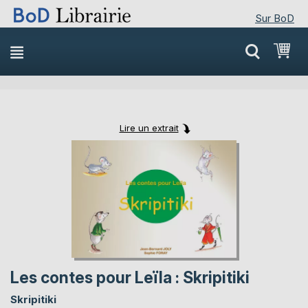
Sur BoD
Skip
Mon
to
Content
Lire un extrait
Skip
Skip
to
to
the
the
end
beginning
of
of
the
the
images
images
gallery
gallery
Les contes pour Leïla : Skripitiki
Skripitiki