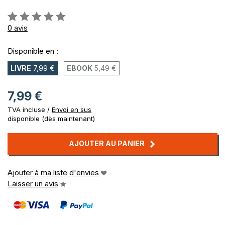
Évaluation:
0%
0
avis
Disponible en :
LIVRE
7,99 €
EBOOK
5,49 €
7,99 €
TVA incluse /
Envoi en sus
disponible (dès maintenant)
AJOUTER AU PANIER
Ajouter à ma liste d'envies
Laisser un avis