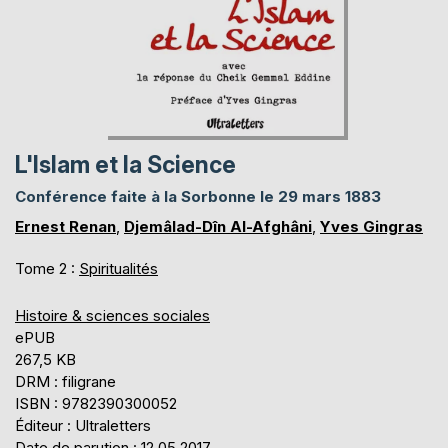
L'Islam et la Science
Conférence faite à la Sorbonne le 29 mars 1883
Ernest Renan
,
Djemâlad-Dîn Al-Afghâni
,
Yves Gingras
Tome 2 :
Spiritualités
Histoire & sciences sociales
ePUB
267,5 KB
DRM : filigrane
ISBN : 9782390300052
Éditeur : Ultraletters
Date de parution : 12.05.2017