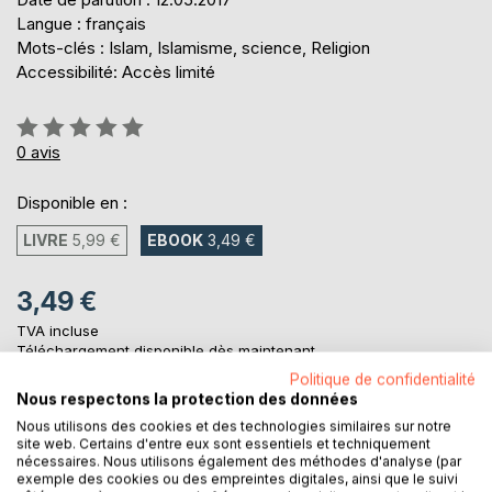
Langue : français
Mots-clés : Islam, Islamisme, science, Religion
Accessibilité: Accès limité
Évaluation:
0%
0
avis
Disponible en :
LIVRE
5,99 €
EBOOK
3,49 €
3,49 €
TVA incluse
Téléchargement disponible dès maintenant
Politique de confidentialité
Nous respectons la protection des données
Nous utilisons des cookies et des technologies similaires sur notre
AJOUTER AU PANIER
site web. Certains d'entre eux sont essentiels et techniquement
nécessaires. Nous utilisons également des méthodes d'analyse (par
exemple des cookies ou des empreintes digitales, ainsi que le suivi
Ajouter à ma liste d'envies