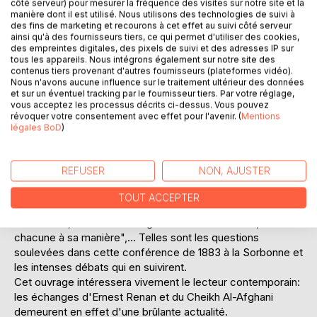
côté serveur) pour mesurer la fréquence des visites sur notre site et la
Laisser un avis
manière dont il est utilisé. Nous utilisons des technologies de suivi à
des fins de marketing et recourons à cet effet au suivi côté serveur
ainsi qu'à des fournisseurs tiers, ce qui permet d'utiliser des cookies,
des empreintes digitales, des pixels de suivi et des adresses IP sur
tous les appareils. Nous intégrons également sur notre site des
contenus tiers provenant d'autres fournisseurs (plateformes vidéo).
Nous n'avons aucune influence sur le traitement ultérieur des données
et sur un éventuel tracking par le fournisseur tiers. Par votre réglage,
vous acceptez les processus décrits ci-dessus. Vous pouvez
révoquer votre consentement avec effet pour l'avenir. (
Mentions
DESCRIPTION
légales BoD
)
"Pourquoi le monde musulman fait-il si peu de place aux
REFUSER
NON, AJUSTER
sciences?", "Une fois rigide en la vérité absolue et littérale
du contenu d'un livre censé contenir les pensées divines
TOUT ACCEPTER
est-elle compatible avec la recherche scientifique
moderne?", "Toutes les religions sont intolérantes,
chacune à sa manière",... Telles sont les questions
soulevées dans cette conférence de 1883 à la Sorbonne et
les intenses débats qui en suivirent.
Cet ouvrage intéressera vivement le lecteur contemporain:
les échanges d'Ernest Renan et du Cheikh Al-Afghani
demeurent en effet d'une brûlante actualité.