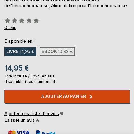
del'hémochromatose, Alimentation pour l'hémochromatose
Évaluation:
0%
0
avis
Disponible en :
LIVRE
14,95 €
EBOOK
10,99 €
14,95 €
TVA incluse /
Envoi en sus
disponible (dès maintenant)
AJOUTER AU PANIER
Ajouter à ma liste d'envies
Laisser un avis