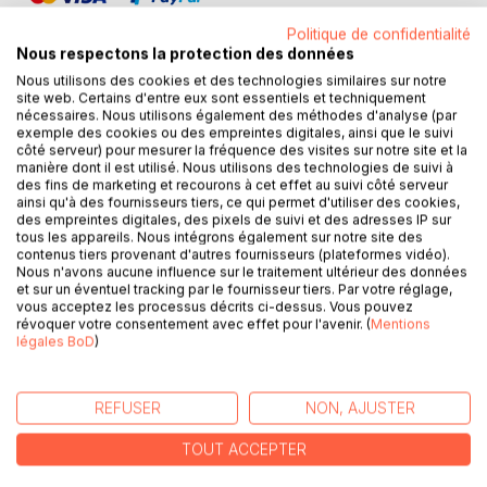
Politique de confidentialité
Nous respectons la protection des données
Nous utilisons des cookies et des technologies similaires sur notre
site web. Certains d'entre eux sont essentiels et techniquement
DESCRIPTION
nécessaires. Nous utilisons également des méthodes d'analyse (par
exemple des cookies ou des empreintes digitales, ainsi que le suivi
côté serveur) pour mesurer la fréquence des visites sur notre site et la
manière dont il est utilisé. Nous utilisons des technologies de suivi à
Cet ouvrage est dédié à toutes les personnes souffrant
des fins de marketing et recourons à cet effet au suivi côté serveur
d'hémochromatose, et il offre aux détenteurs des
ainsi qu'à des fournisseurs tiers, ce qui permet d'utiliser des cookies,
des empreintes digitales, des pixels de suivi et des adresses IP sur
ouvrages du même auteur : " Quelle alimentation pour
tous les appareils. Nous intégrons également sur notre site des
l'hémochromatose ? " et " Recettes et menus pour
contenus tiers provenant d'autres fournisseurs (plateformes vidéo).
l'hémochromatose " un ouvrage parfaitement
Nous n'avons aucune influence sur le traitement ultérieur des données
et sur un éventuel tracking par le fournisseur tiers. Par votre réglage,
complémentaire.
vous acceptez les processus décrits ci-dessus. Vous pouvez
L'auteur vous propose trois mois de menus
révoquer votre consentement avec effet pour l'avenir. (
Mentions
spécifiquement adaptés à votre hémochromatose, tous
légales BoD
)
très simples à mettre en pratique grâce à des plats, des
légumes et des fruits d'été vous étant proposés, vous
permettant ainsi de mieux adapter votre alimentation à
REFUSER
NON, AJUSTER
votre pathologie.
TOUT ACCEPTER
Un ouvrage diététique de référence pour celles et ceux qui
souhaitent corriger leur excès de fer sanguin grâce à leur