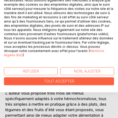
nécessaires. Nous utilisons également des méthodes d'analyse (par
Laisser un avis
exemple des cookies ou des empreintes digitales, ainsi que le suivi
côté serveur) pour mesurer la fréquence des visites sur notre site et la
manière dont il est utilisé. Nous utilisons des technologies de suivi à
des fins de marketing et recourons à cet effet au suivi côté serveur
ainsi qu'à des fournisseurs tiers, ce qui permet d'utiliser des cookies,
des empreintes digitales, des pixels de suivi et des adresses IP sur
tous les appareils. Nous intégrons également sur notre site des
contenus tiers provenant d'autres fournisseurs (plateformes vidéo).
Nous n'avons aucune influence sur le traitement ultérieur des données
et sur un éventuel tracking par le fournisseur tiers. Par votre réglage,
DESCRIPTION
vous acceptez les processus décrits ci-dessus. Vous pouvez
révoquer votre consentement avec effet pour l'avenir. (
Mentions
légales BoD
)
Cet ouvrage est dédié à toutes les personnes souffrant
d'hémochromatose, et il offre aux détenteurs des
ouvrages du même auteur : " Quelle alimentation pour
REFUSER
NON, AJUSTER
l'hémochromatose ? " et " Recettes et menus pour
TOUT ACCEPTER
l'hémochromatose " un ouvrage parfaitement
complémentaire.
L'auteur vous propose trois mois de menus
spécifiquement adaptés à votre hémochromatose, tous
très simples à mettre en pratique grâce à des plats, des
légumes et des fruits d'été vous étant proposés, vous
permettant ainsi de mieux adapter votre alimentation à