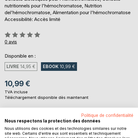
nutritionnels pour l'hémochromatose, Nutrition
del'hémochromatose, Alimentation pour l'hémochromatose
Accessibilité: Accès limité
Évaluation:
0%
0
avis
Disponible en :
LIVRE
14,95 €
EBOOK
10,99 €
10,99 €
TVA incluse
Téléchargement disponible dès maintenant
Politique de confidentialité
AJOUTER AU PANIER
Nous respectons la protection des données
Nous utilisons des cookies et des technologies similaires sur notre
site web. Certains d'entre eux sont essentiels et techniquement
Ajouter à ma liste d'envies