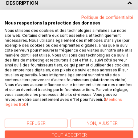
DESCRIPTION
Politique de confidentialité
Sculpteur… “ Inavoué” ?
Nous respectons la protection des données
Nous utilisons des cookies et des technologies similaires sur notre
site web. Certains d'entre eux sont essentiels et techniquement
Il a commencé à sculpter à 20ans, il y a donc plus d’un
nécessaires. Nous utilisons également des méthodes d'analyse (par
exemple des cookies ou des empreintes digitales, ainsi que le suivi
demi-siècle. Pourtant il ne s’avoue sculpteur que depuis
côté serveur) pour mesurer la fréquence des visites sur notre site et la
quelques années ; et encore : du bout des lèvres... Par
manière dont il est utilisé. Nous utilisons des technologies de suivi à
modestie (fausse, ou vraie), par pudeur, par indépendance
des fins de marketing et recourons à cet effet au suivi côté serveur
ainsi qu'à des fournisseurs tiers, ce qui permet d'utiliser des cookies,
et refus d’être catalogué ? En attendant, il n’est pas facile
des empreintes digitales, des pixels de suivi et des adresses IP sur
de trouver la clé de cet artiste qui se voit plus en
tous les appareils. Nous intégrons également sur notre site des
philosophe à la recherche d’une réalité, qu’en sculpteur à la
contenus tiers provenant d'autres fournisseurs (plateformes vidéo).
Rodin ou Giacometti.
Nous n'avons aucune influence sur le traitement ultérieur des données
et sur un éventuel tracking par le fournisseur tiers. Par votre réglage,
vous acceptez les processus décrits ci-dessus. Vous pouvez
Je ne prétends pas imposer d’hypothèses ; souvent
révoquer votre consentement avec effet pour l'avenir. (
Mentions
d’ailleurs, aux questions, je ne propose que des directions
légales BoD
)
où l’on pourrait trouver des réponses.
Ou des hypothèses…
REFUSER
NON, AJUSTER
J’ai voulu, dans ce travail souvent à deux voix avec Michel
TOUT ACCEPTER
Lancien qui s’est prêté à l’exercice malicieusement