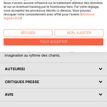
Nous n'avons aucune influence sur le traitement ultérieur des données
et sur un éventuel tracking par le fournisseur tiers. Par votre réglage,
vous acceptez les processus décrits ci-dessus. Vous pouvez
révoquer votre consentement avec effet pour l'avenir. (
Mentions
DESCRIPTION
légales BoD
)
Lors d'une année de volontariat au Sénégal (2006-2007),
REFUSER
NON, AJUSTER
des écrits se sont posés au coeur de la brousse. Son
activité de bibliothécaire dans un collège était pour lui une
TOUT ACCEPTER
source d'inspiration.
Il relate la vie quotidienne ou laisse échapper son
imagination au rythme des chants.
AUTEUR(S)
CRITIQUES PRESSE
AVIS