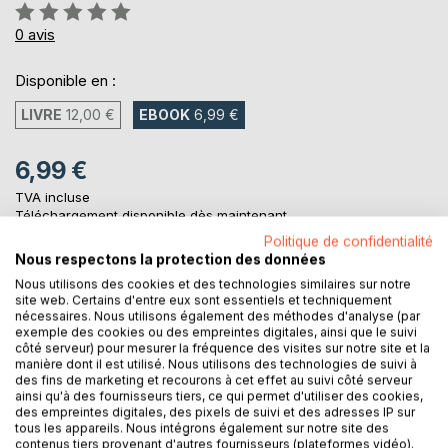
Évaluation:
0%
0
avis
Disponible en :
LIVRE
12,00 €
EBOOK
6,99 €
6,99 €
TVA incluse
Téléchargement disponible dès maintenant
Politique de confidentialité
Nous respectons la protection des données
Nous utilisons des cookies et des technologies similaires sur notre
AJOUTER AU PANIER
site web. Certains d'entre eux sont essentiels et techniquement
nécessaires. Nous utilisons également des méthodes d'analyse (par
exemple des cookies ou des empreintes digitales, ainsi que le suivi
Ajouter à ma liste d'envies
côté serveur) pour mesurer la fréquence des visites sur notre site et la
Laisser un avis
manière dont il est utilisé. Nous utilisons des technologies de suivi à
des fins de marketing et recourons à cet effet au suivi côté serveur
ainsi qu'à des fournisseurs tiers, ce qui permet d'utiliser des cookies,
des empreintes digitales, des pixels de suivi et des adresses IP sur
tous les appareils. Nous intégrons également sur notre site des
contenus tiers provenant d'autres fournisseurs (plateformes vidéo).