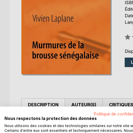
ISB
Édi
Date
Lang
Éval
0%
Disp
DESCRIPTION
AUTEUR(S)
CRITIQUES
Politique de confiden
Nous respectons la protection des données
Lors d'une année de volontariat au Sénégal (2006
Nous utilisons des cookies et des technologies similaires sur notre site 
activité de bibliothécaire dans un collège était pour
Certains d'entre eux sont essentiels et techniquement nécessaires. Nous
Il relate la vie quotidienne ou laisse échapper son