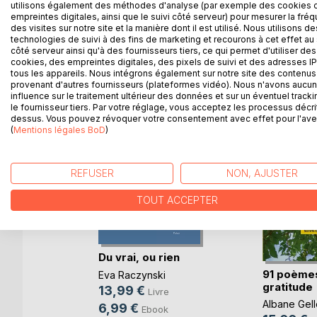
utilisons également des méthodes d'analyse (par exemple des cookies 
empreintes digitales, ainsi que le suivi côté serveur) pour mesurer la fré
des visites sur notre site et la manière dont il est utilisé. Nous utilisons de
technologies de suivi à des fins de marketing et recourons à cet effet au 
côté serveur ainsi qu'à des fournisseurs tiers, ce qui permet d'utiliser des
D’AUTRES TITRES À D
cookies, des empreintes digitales, des pixels de suivi et des adresses IP
tous les appareils. Nous intégrons également sur notre site des contenus 
provenant d'autres fournisseurs (plateformes vidéo). Nous n'avons aucu
influence sur le traitement ultérieur des données et sur un éventuel tracki
le fournisseur tiers. Par votre réglage, vous acceptez les processus décri
dessus. Vous pouvez révoquer votre consentement avec effet pour l'aven
(
Mentions légales BoD
)
REFUSER
NON, AJUSTER
TOUT ACCEPTER
Du vrai, ou rien
91 poème
Eva Raczynski
re
gratitude
13,99 €
Livre
Albane Gell
6,99 €
Ebook