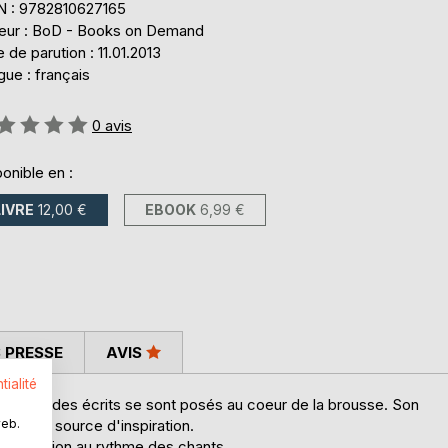
N : 9782810627165
teur : BoD - Books on Demand
 de parution : 11.01.2013
ue : français
uation:
0
avis
onible en :
LIVRE
12,00 €
EBOOK
6,99 €
 PRESSE
AVIS
tialité
-2007), des écrits se sont posés au coeur de la brousse. Son
web.
 lui une source d'inspiration.
 imagination au rythme des chants.