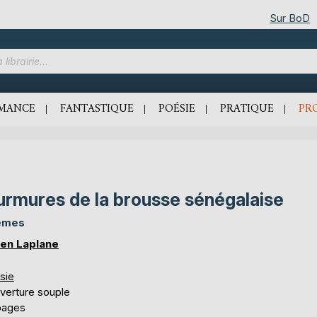
Sur BoD
MANCE
FANTASTIQUE
POÉSIE
PRATIQUE
PR
rmures de la brousse sénégalaise
èmes
ien Laplane
sie
verture souple
pages