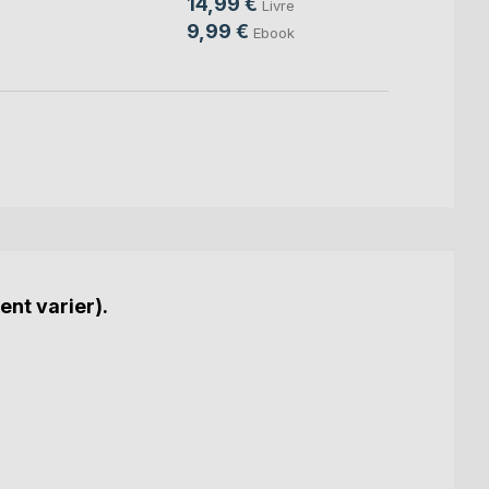
14,99 €
15,0
Livre
9,99 €
4,99
Ebook
ent varier).