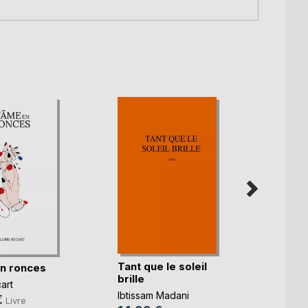
Tant que le soleil
Et dem
n ronces
brille
revie
cart
Ibtissam Madani
Pauline
€
Livre