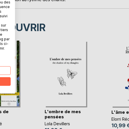
ou des
quence
s
suivi
ÉCOUVRIR
 sur
tiers
ne
ng par
ts ci-
ir.
s de
L'ombre de mes
L'âme e
pensées
Elorri Ré
é
Lola Devillers
10,99 