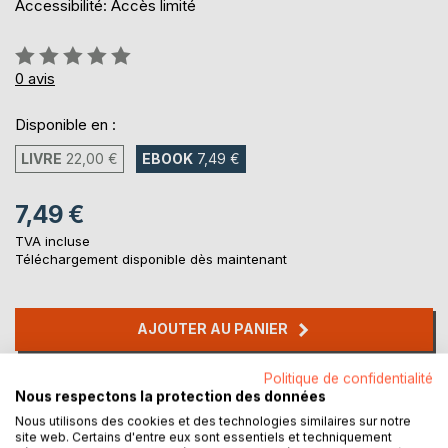
Accessibilité: Accès limité
Évaluation:
0%
0
avis
Disponible en :
LIVRE
22,00 €
EBOOK
7,49 €
7,49 €
TVA incluse
Téléchargement disponible dès maintenant
AJOUTER AU PANIER
Politique de confidentialité
Ajouter à ma liste d'envies
Nous respectons la protection des données
Laisser un avis
Nous utilisons des cookies et des technologies similaires sur notre
site web. Certains d'entre eux sont essentiels et techniquement