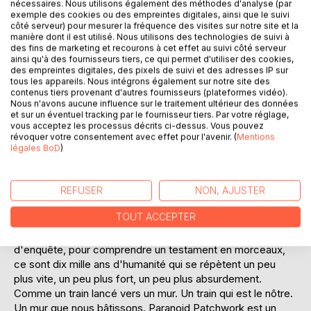
nécessaires. Nous utilisons également des méthodes d'analyse (par
exemple des cookies ou des empreintes digitales, ainsi que le suivi
côté serveur) pour mesurer la fréquence des visites sur notre site et la
manière dont il est utilisé. Nous utilisons des technologies de suivi à
des fins de marketing et recourons à cet effet au suivi côté serveur
ainsi qu'à des fournisseurs tiers, ce qui permet d'utiliser des cookies,
des empreintes digitales, des pixels de suivi et des adresses IP sur
DESCRIPTION
tous les appareils. Nous intégrons également sur notre site des
contenus tiers provenant d'autres fournisseurs (plateformes vidéo).
Nous n'avons aucune influence sur le traitement ultérieur des données
et sur un éventuel tracking par le fournisseur tiers. Par votre réglage,
Roman à plusieurs voix, Paranoïd Patchwork vous révèle
vous acceptez les processus décrits ci-dessus. Vous pouvez
progressivement Céline, trente et quelques années, à un
révoquer votre consentement avec effet pour l'avenir. (
Mentions
moment clé de sa vie. Au gré de ses souvenirs, de ses
légales BoD
)
peurs, de ses rencontres, de ses doutes et de ses choix,
retrouvera-t-elle l'auteur de cette lettre remise dans un
train ? Saura-t-elle qui est Gabriel, ce vieil homme au
REFUSER
NON, AJUSTER
regard doux et protecteur ? Empêchera-t-elle la
TOUT ACCEPTER
destruction prochaine de tous les êtres humains ? Et à quel
prix ? Au-delà d'un cheminement individuel sous forme
d'enquête, pour comprendre un testament en morceaux,
ce sont dix mille ans d'humanité qui se répètent un peu
plus vite, un peu plus fort, un peu plus absurdement.
Comme un train lancé vers un mur. Un train qui est le nôtre.
Un mur que nous bâtissons. Paranoid Patchwork est un