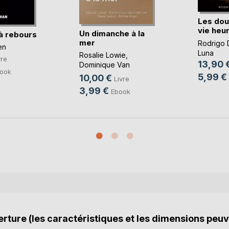
Les dou
vie heu
Un dimanche à la
à rebours
mer
Rodrigo 
en
Luna
Rosalie Lowie
,
vre
13,90 
Dominique Van
ook
Cotthem
, ...
5,99 €
10,00 €
Livre
3,99 €
Ebook
rture (les caractéristiques et les dimensions peuv