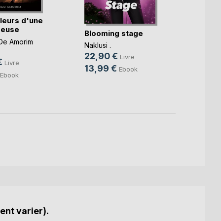
leurs d'une
Les i
reuse
voyag
Blooming stage
imbéc(
De Amorim
Domini
Naklusi .
22,0
22,90 €
Livre
€
Livre
9,99
13,99 €
Ebook
Ebook
ent varier).