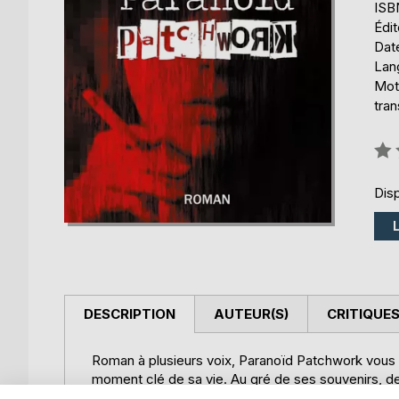
ISB
Édi
Date
Lang
Mot
tran
Éval
0%
Disp
DESCRIPTION
AUTEUR(S)
CRITIQUES
Roman à plusieurs voix, Paranoïd Patchwork vous 
moment clé de sa vie. Au gré de ses souvenirs, d
retrouvera-t-elle l'auteur de cette lettre remise da