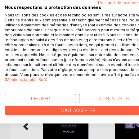
Politique de confiden
doux et protecteur ? Empêchera-t-elle la destructi
Nous respectons la protection des données
d'un cheminement individuel sous forme d'enquêt
Nous utilisons des cookies et des technologies similaires sur notre site 
ans d'humanité qui se répètent un peu plus vite, 
Certains d'entre eux sont essentiels et techniquement nécessaires. Nous
vers un mur. Un train qui est le nôtre. Un mur qu
utilisons également des méthodes d'analyse (par exemple des cookies 
empreintes digitales, ainsi que le suivi côté serveur) pour mesurer la fré
mythologie, sociologie et uchronie.
des visites sur notre site et la manière dont il est utilisé. Nous utilisons de
Cette version respecte le découpage voulu par l'a
technologies de suivi à des fins de marketing et recourons à cet effet au 
côté serveur ainsi qu'à des fournisseurs tiers, ce qui permet d'utiliser des
cookies, des empreintes digitales, des pixels de suivi et des adresses IP
tous les appareils. Nous intégrons également sur notre site des contenus 
provenant d'autres fournisseurs (plateformes vidéo). Nous n'avons aucu
D’AUTRES TITRES À D
influence sur le traitement ultérieur des données et sur un éventuel tracki
le fournisseur tiers. Par votre réglage, vous acceptez les processus décri
dessus. Vous pouvez révoquer votre consentement avec effet pour l'aven
(
Mentions légales BoD
)
REFUSER
NON, AJUSTER
TOUT ACCEPTER