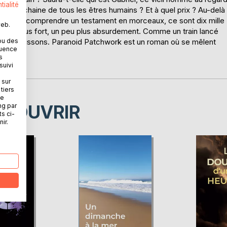
tialité
on prochaine de tous les êtres humains ? Et à quel prix ? Au-delà
e, pour comprendre un testament en morceaux, ce sont dix mille
web.
un peu plus fort, un peu plus absurdement. Comme un train lancé
e nous bâtissons. Paranoid Patchwork est un roman où se mêlent
ou des
quence
s
uteur.
suivi
 sur
tiers
ne
ÉCOUVRIR
ng par
ts ci-
ir.