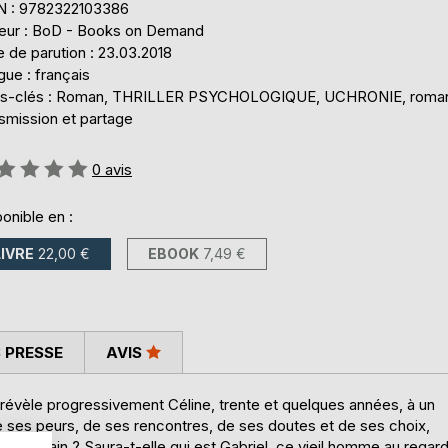
N : 9782322103386
teur : BoD - Books on Demand
 de parution : 23.03.2018
ue : français
s-clés : Roman, THRILLER PSYCHOLOGIQUE, UCHRONIE, roma
smission et partage
uation:
0
avis
onible en :
LIVRE
22,00 €
EBOOK
7,49 €
 PRESSE
AVIS
révèle progressivement Céline, trente et quelques années, à un
e ses peurs, de ses rencontres, de ses doutes et de ses choix,
ns un train ? Saura-t-elle qui est Gabriel, ce vieil homme au regar