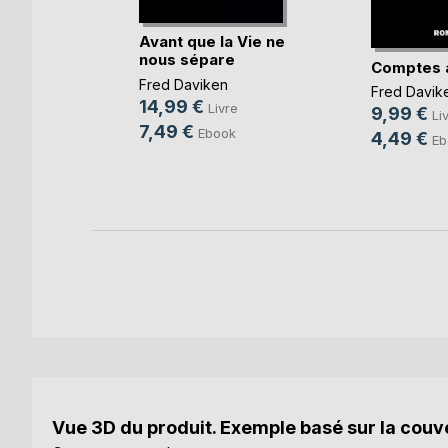
Avant que la Vie ne
nous sépare
Comptes 
Fred Daviken
Fred Davik
14,99 €
e
Livre
9,99 €
Li
7,49 €
ok
Ebook
4,49 €
Eb
Vue 3D du produit. Exemple basé sur la couve