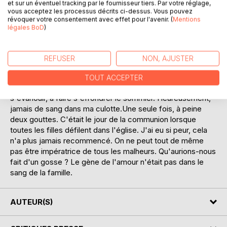
grand-mère m'envoyait porter des biscuits chez le voisin
et sur un éventuel tracking par le fournisseur tiers. Par votre réglage,
vous acceptez les processus décrits ci-dessus. Vous pouvez
d'en face. Il avait perdu sa femme, le pauvre avait besoin
révoquer votre consentement avec effet pour l'avenir. (
Mentions
d'être consolé. "Tiens, gamine, trois pièces pour ta tirelire,
légales BoD
)
mais motus et bouche cousue, ça reste entre nous, sinon
tu vas voir ce qu'il t'arrivera." C'est comme cela que j'ai
appris la chanson du bâton de rouge à lèvres, rouge cerise.
REFUSER
NON, AJUSTER
Sans fesses, sans seins, mais avec les lèvres peintes.
Avec ça, je me suis débrouillée. Je n'ai jamais parlé à
TOUT ACCEPTER
personne de la grande ombre déchirant la petite à la faire
s'évanouir, à faire s'effondrer le sommier. Heureusement,
jamais de sang dans ma culotte.Une seule fois, à peine
deux gouttes. C'était le jour de la communion lorsque
toutes les filles défilent dans l'église. J'ai eu si peur, cela
n'a plus jamais recommencé. On ne peut tout de même
pas être impératrice de tous les malheurs. Qu'aurions-nous
fait d'un gosse ? Le gène de l'amour n'était pas dans le
sang de la famille.
AUTEUR(S)