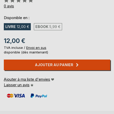
0%
0
avis
Disponible en :
LIVRE
12,00 €
EBOOK
5,99 €
12,00 €
TVA incluse /
Envoi en sus
disponible (dès maintenant)
AJOUTER AU PANIER
Ajouter à ma liste d'envies
Laisser un avis