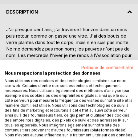
DESCRIPTION
J'ai presque cent ans, j'ai traversé l'horizon dans un sens
puis retour, comme on passe une vitre. J'ai des bouts de
verre plantés dans tout le corps, mais n'en suis pas morte.
Ne me demandez pas mon nom ; les pauvres n'ont pas de
nom. Les mercredis l'hiver je me rends à l'Association pour
recevoir le cabas à provisions de la semaine. J'ai des
Politique de confidentialité
pommes, du lait, des biscottes, je ne manque de rien.
Nous respectons la protection des données
Surtout, j'ai mon cabanon. Un miracle, mon cabanon ! J'y
Nous utilisons des cookies et des technologies similaires sur notre
suis un monarque illégitime. S'ils m'y découvrent, ils
site web. Certains d'entre eux sont essentiels et techniquement
m'emmèneront. Ils m'attacheront à un lit au trente-
nécessaires. Nous utilisons également des méthodes d'analyse (par
troisième étage du service de gériatrie. Surtout pas ça ! A
exemple des cookies ou des empreintes digitales, ainsi que le suivi
l'hospice, je perdrais le don de convoquer les oiseaux.
côté serveur) pour mesurer la fréquence des visites sur notre site et la
manière dont il est utilisé. Nous utilisons des technologies de suivi à
J'ai voyagé sur la Marie-Joséphine. Je me suis embarquée
des fins de marketing et recourons à cet effet au suivi côté serveur
le jour de mes dix-huit ans. Si j'étais partie avant, cela
ainsi qu'à des fournisseurs tiers, ce qui permet d'utiliser des cookies,
aurait fait des histoires, je ne voulais pas être ramenée à la
des empreintes digitales, des pixels de suivi et des adresses IP sur
tous les appareils. Nous intégrons également sur notre site des
maison entre deux gendarmes. J'étais solide, j'ai patienté.
contenus tiers provenant d'autres fournisseurs (plateformes vidéo).
Depuis mes trois ans, chaque fin d'après-midi, la vieille, ma
Nous n'avons aucune influence sur le traitement ultérieur des données