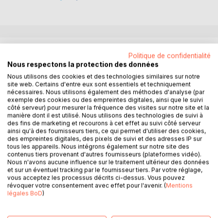
DESCRIPTION
Politique de confidentialité
Nous respectons la protection des données
Nous utilisons des cookies et des technologies similaires sur notre
J'ai presque cent ans, j'ai traversé l'horizon dans un sens
site web. Certains d'entre eux sont essentiels et techniquement
puis retour, comme on passe une vitre. J'ai des bouts de
nécessaires. Nous utilisons également des méthodes d'analyse (par
verre plantés dans tout le corps, mais n'en suis pas morte.
exemple des cookies ou des empreintes digitales, ainsi que le suivi
côté serveur) pour mesurer la fréquence des visites sur notre site et la
Ne me demandez pas mon nom ; les pauvres n'ont pas de
manière dont il est utilisé. Nous utilisons des technologies de suivi à
nom. Les mercredis l'hiver je me rends à l'Association pour
des fins de marketing et recourons à cet effet au suivi côté serveur
recevoir le cabas à provisions de la semaine. J'ai des
ainsi qu'à des fournisseurs tiers, ce qui permet d'utiliser des cookies,
pommes, du lait, des biscottes, je ne manque de rien.
des empreintes digitales, des pixels de suivi et des adresses IP sur
tous les appareils. Nous intégrons également sur notre site des
Surtout, j'ai mon cabanon. Un miracle, mon cabanon ! J'y
contenus tiers provenant d'autres fournisseurs (plateformes vidéo).
suis un monarque illégitime. S'ils m'y découvrent, ils
Nous n'avons aucune influence sur le traitement ultérieur des données
m'emmèneront. Ils m'attacheront à un lit au trente-
et sur un éventuel tracking par le fournisseur tiers. Par votre réglage,
vous acceptez les processus décrits ci-dessus. Vous pouvez
troisième étage du service de gériatrie. Surtout pas ça ! A
révoquer votre consentement avec effet pour l'avenir. (
Mentions
l'hospice, je perdrais le don de convoquer les oiseaux.
légales BoD
)
J'ai voyagé sur la Marie-Joséphine. Je me suis embarquée
le jour de mes dix-huit ans. Si j'étais partie avant, cela