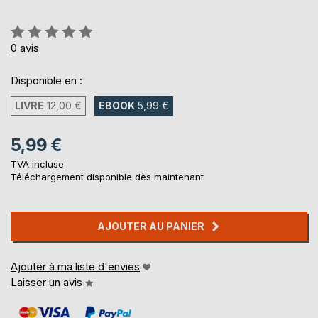
Évaluation:
0%
0
avis
Disponible en :
LIVRE
12,00 €
EBOOK
5,99 €
5,99 €
TVA incluse
Téléchargement disponible dès maintenant
AJOUTER AU PANIER
Ajouter à ma liste d'envies
Laisser un avis