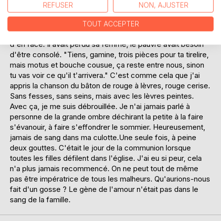
aurait fait des histoires, je ne voulais pas être ramenée à la
REFUSER
NON, AJUSTER
maison entre deux gendarmes. J'étais solide, j'ai patienté.
Depuis mes trois ans, chaque fin d'après-midi, la vieille, ma
TOUT ACCEPTER
grand-mère m'envoyait porter des biscuits chez le voisin
d'en face. Il avait perdu sa femme, le pauvre avait besoin
d'être consolé. "Tiens, gamine, trois pièces pour ta tirelire,
mais motus et bouche cousue, ça reste entre nous, sinon
tu vas voir ce qu'il t'arrivera." C'est comme cela que j'ai
appris la chanson du bâton de rouge à lèvres, rouge cerise.
Sans fesses, sans seins, mais avec les lèvres peintes.
Avec ça, je me suis débrouillée. Je n'ai jamais parlé à
personne de la grande ombre déchirant la petite à la faire
s'évanouir, à faire s'effondrer le sommier. Heureusement,
jamais de sang dans ma culotte.Une seule fois, à peine
deux gouttes. C'était le jour de la communion lorsque
toutes les filles défilent dans l'église. J'ai eu si peur, cela
n'a plus jamais recommencé. On ne peut tout de même
pas être impératrice de tous les malheurs. Qu'aurions-nous
fait d'un gosse ? Le gène de l'amour n'était pas dans le
sang de la famille.