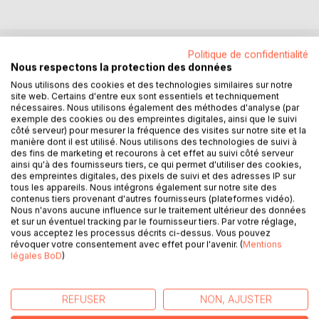
Politique de confidentialité
DESCRIPTION
Nous respectons la protection des données
Nous utilisons des cookies et des technologies similaires sur notre
site web. Certains d'entre eux sont essentiels et techniquement
STRATEGICAL POINTS AND MANAGEMENT METHOD
nécessaires. Nous utilisons également des méthodes d'analyse (par
exemple des cookies ou des empreintes digitales, ainsi que le suivi
FOR PROFESSIONAL INSECT REARING
côté serveur) pour mesurer la fréquence des visites sur notre site et la
manière dont il est utilisé. Nous utilisons des technologies de suivi à
You wish to :
des fins de marketing et recourons à cet effet au suivi côté serveur
ainsi qu'à des fournisseurs tiers, ce qui permet d'utiliser des cookies,
- start up a professional insect rearing ?
des empreintes digitales, des pixels de suivi et des adresses IP sur
- upgrade your rearings and are looking for theoretical and
tous les appareils. Nous intégrons également sur notre site des
practical ways for innovation ?
contenus tiers provenant d'autres fournisseurs (plateformes vidéo).
- increase the reliability and the adaptability of your rearings
Nous n'avons aucune influence sur le traitement ultérieur des données
et sur un éventuel tracking par le fournisseur tiers. Par votre réglage,
?
vous acceptez les processus décrits ci-dessus. Vous pouvez
révoquer votre consentement avec effet pour l'avenir. (
Mentions
In order to identify the specific characteristics of insect
légales BoD
)
rearing systems and in order to evaluate and enhance your
own experience, we propose a ready-to-use management
REFUSER
NON, AJUSTER
method.