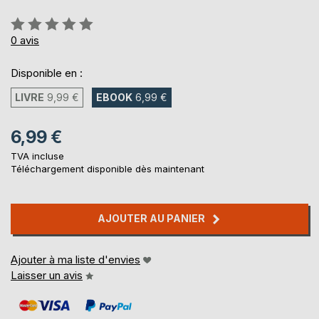
Évaluation:
0%
0
avis
Disponible en :
LIVRE
9,99 €
EBOOK
6,99 €
6,99 €
TVA incluse
Téléchargement disponible dès maintenant
AJOUTER AU PANIER
Ajouter à ma liste d'envies
Laisser un avis