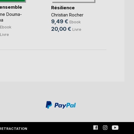
 ensemble
Les m
Résilience
l'espr
nne Douma-
Christian Rocher
Franck
na
9,49 €
Ebook
9,99
Ebook
20,00 €
Livre
14,9
Livre
RETRACTATION