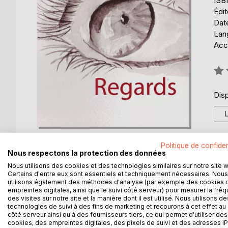
ISB
Édi
Date
Lang
Acce
Éval
0%
Disp
Politique de confiden
Nous respectons la protection des données
Nous utilisons des cookies et des technologies similaires sur notre site 
Certains d'entre eux sont essentiels et techniquement nécessaires. Nous
DESCRIPTION
AUTEUR(S)
CRITIQUES
utilisons également des méthodes d'analyse (par exemple des cookies 
empreintes digitales, ainsi que le suivi côté serveur) pour mesurer la fré
des visites sur notre site et la manière dont il est utilisé. Nous utilisons de
Il y a cette jeune femme entre cauchemar et réalit
technologies de suivi à des fins de marketing et recourons à cet effet au 
côté serveur ainsi qu'à des fournisseurs tiers, ce qui permet d'utiliser des
parachuté sur une enquête criminelle, ce couple f
cookies, des empreintes digitales, des pixels de suivi et des adresses IP
en colère, déterminés. Simplement humains.