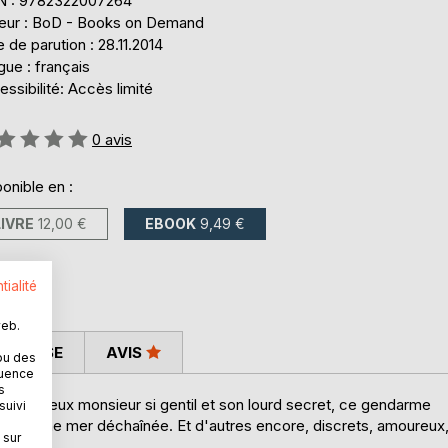
N : 9782322007264
teur : BoD - Books on Demand
 de parution : 28.11.2014
ue : français
ssibilité: Accès limité
uation:
0
avis
onible en :
LIVRE
12,00 €
EBOOK
9,49 €
tialité
web.
 PRESSE
AVIS
ou des
quence
s
é, ce vieux monsieur si gentil et son lourd secret, ce gendarme
suivi
ace à une mer déchaînée. Et d'autres encore, discrets, amoureux
 sur