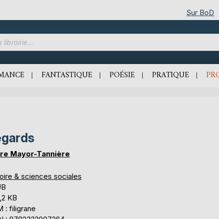
Sur BoD
MANCE
FANTASTIQUE
POÉSIE
PRATIQUE
PR
gards
ire Mayor-Tannière
oire & sciences sociales
UB
,2 KB
: filigrane