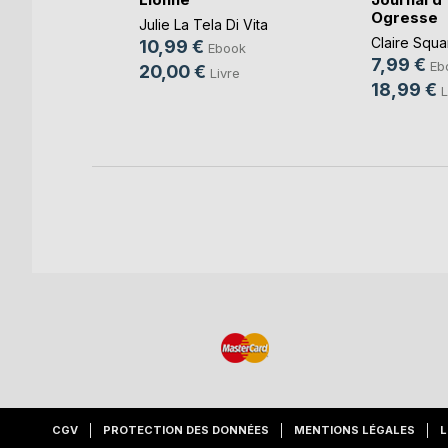
s
Ogresse
Julie La Tela Di Vita
,
Bernard
Claire Squa
10,99 €
Ebook
7,99 €
Eb
20,00 €
Livre
k
18,99 €
L
re
CGV
PROTECTION DES DONNÉES
MENTIONS LÉGALES
L