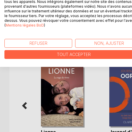
tous les appareils. Nous intégrons également sur notre site des contenus 
provenant d'autres fournisseurs (plateformes vidéo). Nous n'avons aucu
influence sur le traitement ultérieur des données et sur un éventuel tracki
24 nouvelles
le fournisseur tiers. Par votre réglage, vous acceptez les processus décri
24 portraits
dessus. Vous pouvez révoquer votre consentement avec effet pour l'aven
24 regards attentifs, émus, aimants sur notre mo
(
Mentions légales BoD
)
REFUSER
NON, AJUSTER
D’AUTRES TITRES À D
TOUT ACCEPTER
ances
Lionne
Journal d