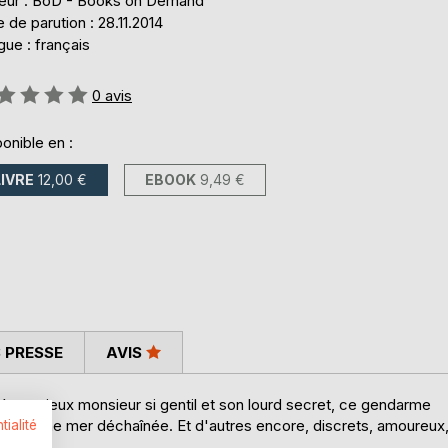
teur : BoD - Books on Demand
 de parution : 28.11.2014
ue : français
uation:
0
avis
onible en :
LIVRE
12,00 €
EBOOK
9,49 €
 PRESSE
AVIS
é, ce vieux monsieur si gentil et son lourd secret, ce gendarme
ace à une mer déchaînée. Et d'autres encore, discrets, amoureux
tialité