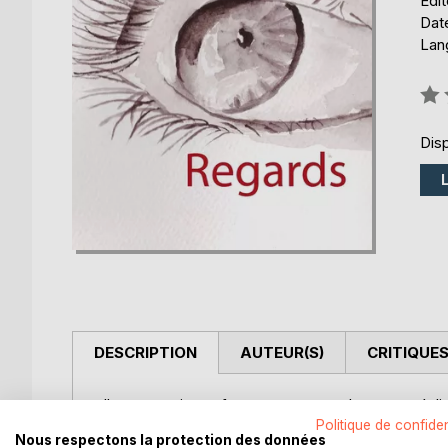
Édi
Date
Lang
Éval
0%
Disp
DESCRIPTION
AUTEUR(S)
CRITIQUES
Il y a cette jeune femme entre cauchemar et réalit
parachuté sur une enquête criminelle, ce couple f
Politique de confiden
Nous respectons la protection des données
en colère, déterminés. Simplement humains.