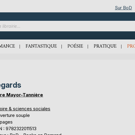
Sur BoD
MANCE
FANTASTIQUE
POÉSIE
PRATIQUE
PR
gards
ire Mayor-Tannière
oire & sciences sociales
verture souple
 pages
N : 9782322011513