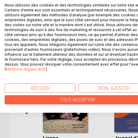
Nous utilisons des cookies et des technologies similaires sur notre site 
Certains d'entre eux sont essentiels et techniquement nécessaires. Nous
24 nouvelles
utilisons également des méthodes d'analyse (par exemple des cookies 
24 portraits
empreintes digitales, ainsi que le suivi côté serveur) pour mesurer la fré
24 regards attentifs, émus, aimants sur notre mo
des visites sur notre site et la manière dont il est utilisé. Nous utilisons de
technologies de suivi à des fins de marketing et recourons à cet effet au 
côté serveur ainsi qu'à des fournisseurs tiers, ce qui permet d'utiliser des
cookies, des empreintes digitales, des pixels de suivi et des adresses IP
tous les appareils. Nous intégrons également sur notre site des contenus 
provenant d'autres fournisseurs (plateformes vidéo). Nous n'avons aucu
D’AUTRES TITRES À D
influence sur le traitement ultérieur des données et sur un éventuel tracki
le fournisseur tiers. Par votre réglage, vous acceptez les processus décri
dessus. Vous pouvez révoquer votre consentement avec effet pour l'aven
(
Mentions légales BoD
)
REFUSER
NON, AJUSTER
TOUT ACCEPTER
Assiégée
Lionne
Journal d