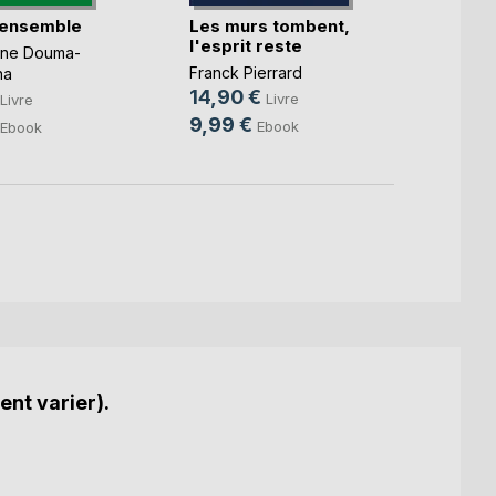
 ensemble
Les murs tombent,
La Bu
l'esprit reste
deux
nne Douma-
Franck Pierrard
Alexan
na
14,90 €
9,99
Livre
Livre
9,99 €
4,49
Ebook
Ebook
ent varier).