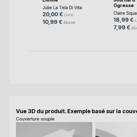
Ogresse
Julie La Tela Di Vita
Claire Squa
20,00 €
e
Livre
18,99 €
L
10,99 €
k
Ebook
7,99 €
Eb
Vue 3D du produit. Exemple basé sur la couve
Couverture souple