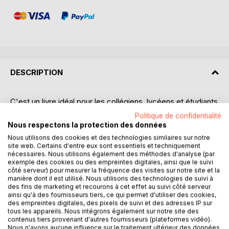
DESCRIPTION
C'est un livre idéal pour les collégiens, lycéens et étudiants
du supérieur !
Politique de confidentialité
Nous respectons la protection des données
Avec lui, dites STOP aux révisions ennuyantes ! Vous
Nous utilisons des cookies et des technologies similaires sur notre
apprendrez à prendre du plaisir en travaillant !
site web. Certains d'entre eux sont essentiels et techniquement
nécessaires. Nous utilisons également des méthodes d'analyse (par
exemple des cookies ou des empreintes digitales, ainsi que le suivi
Il regorge de méthodes pour apprendre plus vite et sur le
côté serveur) pour mesurer la fréquence des visites sur notre site et la
long terme, pour gérer son stress à l'école mais aussi en
manière dont il est utilisé. Nous utilisons des technologies de suivi à
dehors, pour prendre de bonnes habitudes de travail, pour
des fins de marketing et recourons à cet effet au suivi côté serveur
ainsi qu'à des fournisseurs tiers, ce qui permet d'utiliser des cookies,
trouver sa voie, ...
des empreintes digitales, des pixels de suivi et des adresses IP sur
tous les appareils. Nous intégrons également sur notre site des
En plus, il est facile et agréable, parfait pour tous ceux qui
contenus tiers provenant d'autres fournisseurs (plateformes vidéo).
Nous n'avons aucune influence sur le traitement ultérieur des données