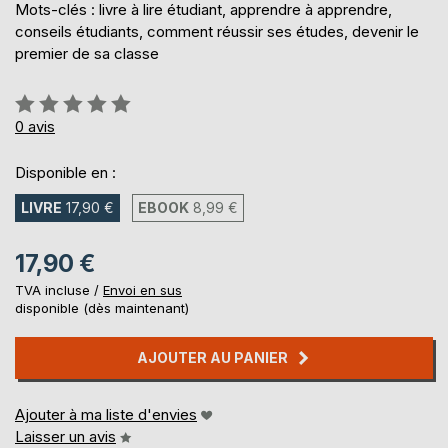
Mots-clés : livre à lire étudiant, apprendre à apprendre,
conseils étudiants, comment réussir ses études, devenir le
premier de sa classe
Évaluation:
0%
0
avis
Disponible en :
LIVRE
17,90 €
EBOOK
8,99 €
17,90 €
TVA incluse /
Envoi en sus
disponible (dès maintenant)
AJOUTER AU PANIER
Ajouter à ma liste d'envies
Laisser un avis