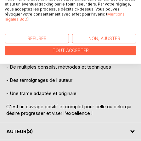
ont du mal avec la lecture.
et sur un éventuel tracking par le fournisseur tiers. Par votre réglage,
vous acceptez les processus décrits ci-dessus. Vous pouvez
Temps de lecture : 1-2 heures.
révoquer votre consentement avec effet pour l'avenir. (
Mentions
légales BoD
)
Ses points forts :
REFUSER
NON, AJUSTER
- Facile et agréable à lire
TOUT ACCEPTER
- Positif et motivant
- De multiples conseils, méthodes et techniques
- Des témoignages de l'auteur
- Une trame adaptée et originale
C'est un ouvrage positif et complet pour celle ou celui qui
désire progresser et viser l'excellence !
AUTEUR(S)