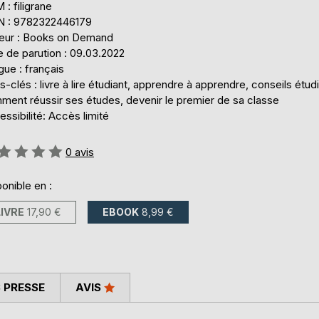
: filigrane
N : 9782322446179
teur : Books on Demand
 de parution : 09.03.2022
ue : français
-clés : livre à lire étudiant, apprendre à apprendre, conseils étudi
ment réussir ses études, devenir le premier de sa classe
ssibilité: Accès limité
uation:
0
avis
onible en :
LIVRE
17,90 €
EBOOK
8,99 €
 PRESSE
AVIS