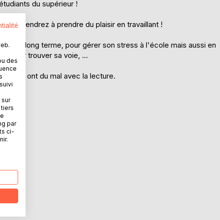
 étudiants du supérieur !
s apprendrez à prendre du plaisir en travaillant !
tialité
 sur le long terme, pour gérer son stress à l'école mais aussi en
web.
, pour trouver sa voie, ...
ou des
quence
 ceux qui ont du mal avec la lecture.
s
suivi
 sur
tiers
ne
ng par
ts ci-
ir.