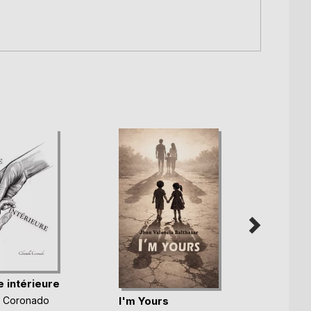
Je dé
 intérieure
Virgini
I'm Yours
le Coronado
8,99