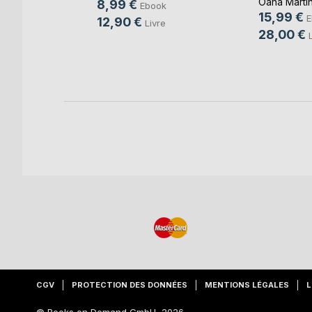
Oana Marti
8,99 €
Ebook
ok
15,99 €
E
12,90 €
Livre
re
28,00 €
CGV
PROTECTION DES DONNÉES
MENTIONS LÉGALES
L