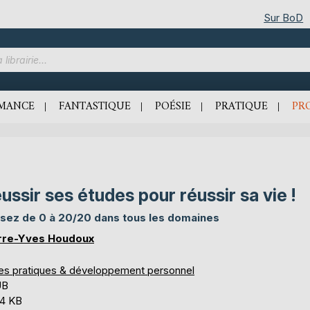
Sur BoD
MANCE
FANTASTIQUE
POÉSIE
PRATIQUE
PR
ussir ses études pour réussir sa vie !
sez de 0 à 20/20 dans tous les domaines
rre-Yves Houdoux
res pratiques & développement personnel
UB
,4 KB