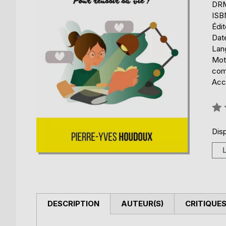
DRM 
ISB
Édi
Date
Lang
Mots
com
Acce
Éval
0%
Disp
DESCRIPTION
AUTEUR(S)
CRITIQUES