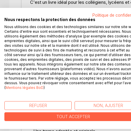
C'est un livre idéal pour les collégiens, lycéens et
Avec lui, dites STOP aux révisions ennuyantes ! Vou
Politique de confiden
Nous respectons la protection des données
Il regorge de méthodes pour apprendre plus vite et
Nous utilisons des cookies et des technologies similaires sur notre site 
Certains d'entre eux sont essentiels et techniquement nécessaires. Nous
dehors, pour prendre de bonnes habitudes de travail
utilisons également des méthodes d'analyse (par exemple des cookies 
empreintes digitales, ainsi que le suivi côté serveur) pour mesurer la fré
En plus, il est facile et agréable, parfait pour tous
des visites sur notre site et la manière dont il est utilisé. Nous utilisons de
technologies de suivi à des fins de marketing et recourons à cet effet au 
côté serveur ainsi qu'à des fournisseurs tiers, ce qui permet d'utiliser des
Temps de lecture : 1-2 heures.
cookies, des empreintes digitales, des pixels de suivi et des adresses IP
tous les appareils. Nous intégrons également sur notre site des contenus 
provenant d'autres fournisseurs (plateformes vidéo). Nous n'avons aucu
Ses points forts :
influence sur le traitement ultérieur des données et sur un éventuel tracki
le fournisseur tiers. Par votre réglage, vous acceptez les processus décri
- Facile et agréable à lire
dessus. Vous pouvez révoquer votre consentement avec effet pour l'aven
(
Mentions légales BoD
)
- Positif et motivant
REFUSER
NON, AJUSTER
- De multiples conseils, méthodes et techniques
TOUT ACCEPTER
- Des témoignages de l'auteur