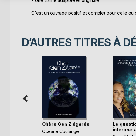
- Une trame adaptée et originale
C'est un ouvrage positif et complet pour celle ou c
D’AUTRES TITRES À D
s 64
Chère Gen Z égarée
Le quest
intérieur à
Océane Coulange
el