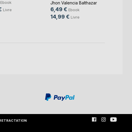
Ebook
Jhon Valencia Balthazar
14,9
€
6,49 €
Livre
Ebook
14,99 €
Livre
RETRACTATION