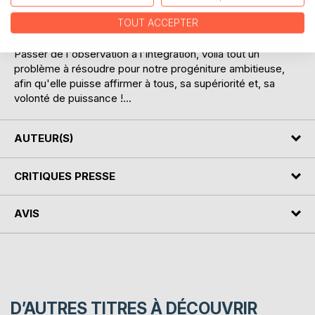
observation constante intégrant actes et pensées des
TOUT ACCEPTER
hommes végétant sur cette fameuse station spatiale
Citérius A.
Passer de l'observation à l'intégration, voilà tout un
problème à résoudre pour notre progéniture ambitieuse,
afin qu'elle puisse affirmer à tous, sa supériorité et, sa
volonté de puissance !...
AUTEUR(S)
CRITIQUES PRESSE
AVIS
D’AUTRES TITRES À DÉCOUVRIR