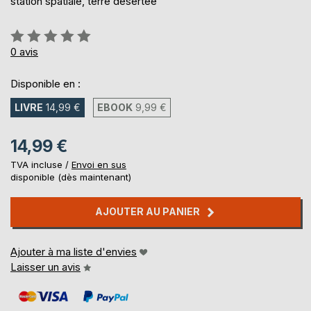
station spatiale, terre désertée
Évaluation:
0%
0
avis
Disponible en :
LIVRE
14,99 €
EBOOK
9,99 €
14,99 €
TVA incluse /
Envoi en sus
disponible (dès maintenant)
AJOUTER AU PANIER
Ajouter à ma liste d'envies
Laisser un avis