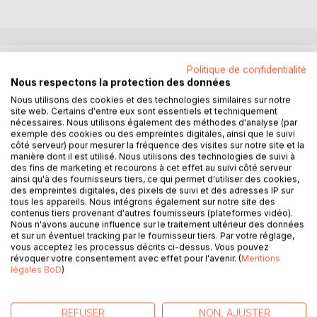
DESCRIPTION
Politique de confidentialité
Nous respectons la protection des données
Nous utilisons des cookies et des technologies similaires sur notre
Un monde fou, inquiétant, qui véhicule haine, fiel,
site web. Certains d'entre eux sont essentiels et techniquement
stupéfaction !
nécessaires. Nous utilisons également des méthodes d'analyse (par
Voilà près de soixante dix ans que quelques milliers d'êtres
exemple des cookies ou des empreintes digitales, ainsi que le suivi
côté serveur) pour mesurer la fréquence des visites sur notre site et la
se sont réfugiés sur une station spatiale, Citérius A, placée
manière dont il est utilisé. Nous utilisons des technologies de suivi à
en orbite terrestre. Leur vie est pitoyable, liée aux
des fins de marketing et recourons à cet effet au suivi côté serveur
interdictions, restrictions, frustrations...
ainsi qu'à des fournisseurs tiers, ce qui permet d'utiliser des cookies,
des empreintes digitales, des pixels de suivi et des adresses IP sur
Le seule espérance de ces individus est de retourner sur
tous les appareils. Nous intégrons également sur notre site des
leur Terre natale.
contenus tiers provenant d'autres fournisseurs (plateformes vidéo).
Nous n'avons aucune influence sur le traitement ultérieur des données
et sur un éventuel tracking par le fournisseur tiers. Par votre réglage,
Dans un ailleurs, monde parallèle, inconnu des hommes ;
vous acceptez les processus décrits ci-dessus. Vous pouvez
autre galaxie, autre système planétaire ; au sein d'une tribu
révoquer votre consentement avec effet pour l'avenir. (
Mentions
puissante et dominante, les Bar Nachas, l'une de leurs
légales BoD
)
progénitures a été choisie pour pénétrer un curieux
système organique retrouvé lors de fouilles sur la planète
Terre. Ce curieux système propulse l'immergé vers une
REFUSER
NON, AJUSTER