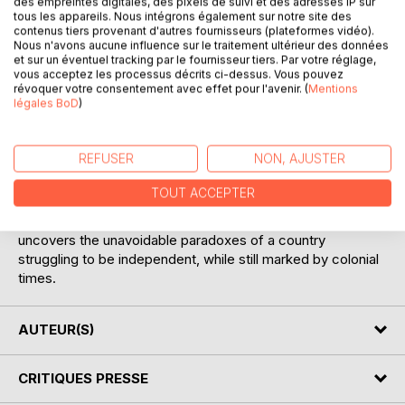
des empreintes digitales, des pixels de suivi et des adresses IP sur
tous les appareils. Nous intégrons également sur notre site des
contenus tiers provenant d'autres fournisseurs (plateformes vidéo).
Nous n'avons aucune influence sur le traitement ultérieur des données
DESCRIPTION
et sur un éventuel tracking par le fournisseur tiers. Par votre réglage,
vous acceptez les processus décrits ci-dessus. Vous pouvez
révoquer votre consentement avec effet pour l'avenir. (
Mentions
légales BoD
)
This book invites you on a journey to Benin. Come along as
Sophie Modert shows you through poems and pictures
what she has witnessed herself during her voluntary
REFUSER
NON, AJUSTER
service: a poor, but joyful land in all its colours. In her first
published book the young author from Luxembourg
TOUT ACCEPTER
manages to describe the complex harmony of a landscape
so very different from our own. At the same time she
uncovers the unavoidable paradoxes of a country
struggling to be independent, while still marked by colonial
times.
AUTEUR(S)
CRITIQUES PRESSE