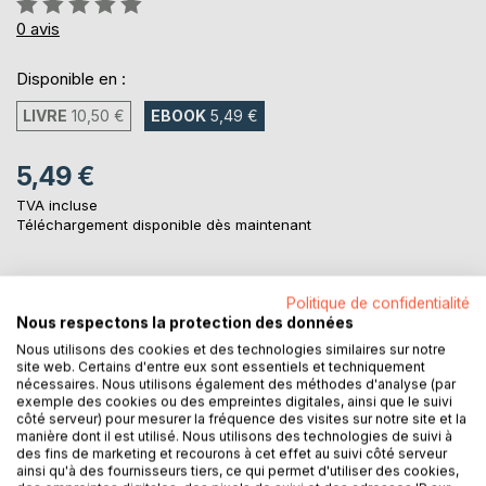
0%
0
avis
Disponible en :
LIVRE
10,50 €
EBOOK
5,49 €
5,49 €
TVA incluse
Téléchargement disponible dès maintenant
AJOUTER AU PANIER
Politique de confidentialité
Nous respectons la protection des données
Nous utilisons des cookies et des technologies similaires sur notre
Ajouter à ma liste d'envies
site web. Certains d'entre eux sont essentiels et techniquement
nécessaires. Nous utilisons également des méthodes d'analyse (par
Laisser un avis
exemple des cookies ou des empreintes digitales, ainsi que le suivi
côté serveur) pour mesurer la fréquence des visites sur notre site et la
manière dont il est utilisé. Nous utilisons des technologies de suivi à
des fins de marketing et recourons à cet effet au suivi côté serveur
ainsi qu'à des fournisseurs tiers, ce qui permet d'utiliser des cookies,