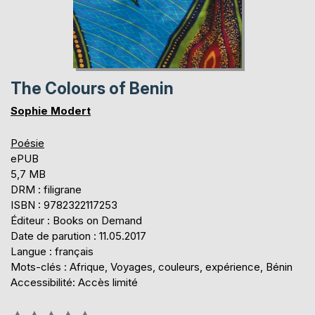
The Colours of Benin
Sophie Modert
Poésie
ePUB
5,7 MB
DRM : filigrane
ISBN : 9782322117253
Éditeur : Books on Demand
Date de parution : 11.05.2017
Langue : français
Mots-clés : Afrique, Voyages, couleurs, expérience, Bénin
Accessibilité: Accès limité
Évaluation: