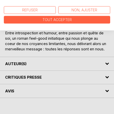
Mais c'était sans compter sur le destin et sa capacité à
vous confronter à vos propres failles.
REFUSER
NON, AJUSTER
Là bas, elle retrouvera son premier amour, les chevaux, et
fera la connaissance de gens qui changeront à tout jamais
TOUT ACCEPTER
sa vision des choses et avant tout d'elle-même.
Entre introspection et humour, entre passion et quête de
soi, un roman feel-good initiatique qui nous plonge au
coeur de nos croyances limitantes, nous délivrant alors un
merveilleux message : toutes les réponses sont en nous.
AUTEUR(S)
CRITIQUES PRESSE
AVIS