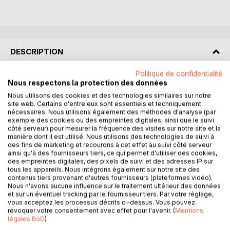
DESCRIPTION
Politique de confidentialité
" Disponible pour les mois de juillet et août, appartement
Nous respectons la protection des données
de 40m2 au coeur d'un écosystème équin région Bresse
Nous utilisons des cookies et des technologies similaires sur notre
bourguignonne.
site web. Certains d'entre eux sont essentiels et techniquement
nécessaires. Nous utilisons également des méthodes d'analyse (par
Vous aimez le calme, la nature, les réveils au chant des
exemple des cookies ou des empreintes digitales, ainsi que le suivi
oiseaux..."
côté serveur) pour mesurer la fréquence des visites sur notre site et la
C'est en lisant les quelques lignes d'une annonce apparue
manière dont il est utilisé. Nous utilisons des technologies de suivi à
des fins de marketing et recourons à cet effet au suivi côté serveur
au hasard de son fil d'actualité, qu'Hazel écoute la petite
ainsi qu'à des fournisseurs tiers, ce qui permet d'utiliser des cookies,
voix qui la guide vers le Jardin des Chevaux, une écurie pas
des empreintes digitales, des pixels de suivi et des adresses IP sur
comme les autres, et décide d'y poser ses valises pour
tous les appareils. Nous intégrons également sur notre site des
l'été.
contenus tiers provenant d'autres fournisseurs (plateformes vidéo).
Nous n'avons aucune influence sur le traitement ultérieur des données
Vide, résignée, et marquée par un drame qu'elle pense ne
et sur un éventuel tracking par le fournisseur tiers. Par votre réglage,
jamais pouvoir surmonter, elle ne voit dans ce séjour qu'un
vous acceptez les processus décrits ci-dessus. Vous pouvez
moyen de faire passer le temps plus vite avant le " grand
révoquer votre consentement avec effet pour l'avenir. (
Mentions
légales BoD
)
jour ".